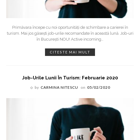
Primăvara începe cu noi oportunități de schimbare a carierei în
turism. Mai jos găsești job-urile recomandate în această lună. Job-uri
în București NOU! Active incoming
…
CITESTE MAI MULT
Job-Urile Lunii În Turism: Februarie 2020
by
CARMINA NITESCU
on
05/02/2020