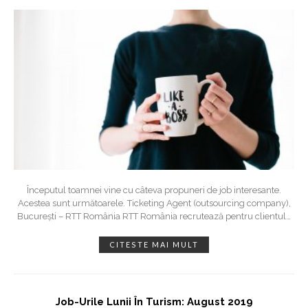
Începutul toamnei vine cu câteva propuneri de job interesante.
Acestea sunt următoarele. Ticketing Agent (outsourcing company),
București – RTT România RTT România recrutează pentru clientul
…
CITESTE MAI MULT
Job-Urile Lunii În Turism: August 2019