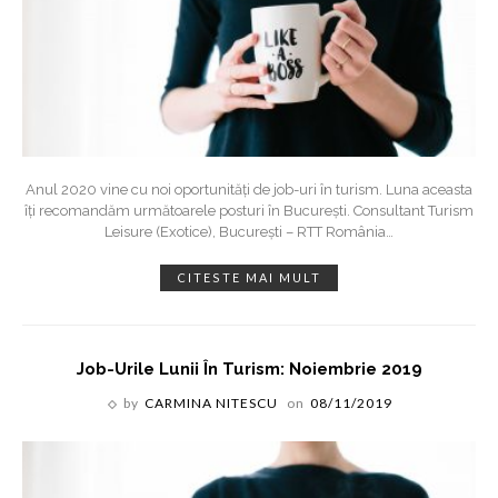
Anul 2020 vine cu noi oportunități de job-uri în turism. Luna aceasta
îți recomandăm următoarele posturi în București. Consultant Turism
Leisure (Exotice), București – RTT România
…
CITESTE MAI MULT
Job-Urile Lunii În Turism: Noiembrie 2019
by
CARMINA NITESCU
on
08/11/2019