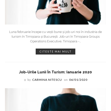
Luna februarie începe cu vești bune și job-uri noi în industria de
turism în Timișoara și București. Job-uri în Timișoara Groups
Operations Executive, Timișoara -
…
CITESTE MAI MULT
Job-Urile Lunii În Turism: Ianuarie 2020
by
CARMINA NITESCU
on
06/01/2020