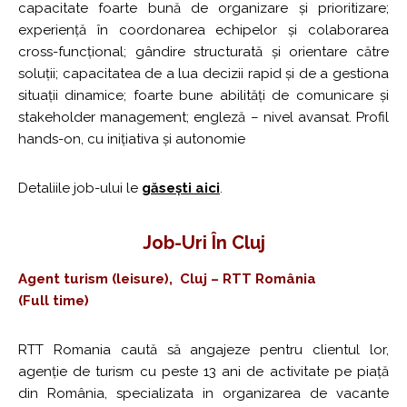
capacitate foarte bună de organizare și prioritizare;
experiență în coordonarea echipelor și colaborarea
cross-funcțional; gândire structurată și orientare către
soluții; capacitatea de a lua decizii rapid și de a gestiona
situații dinamice; foarte bune abilități de comunicare și
stakeholder management; engleză – nivel avansat. Profil
hands-on, cu inițiativa și autonomie
Detaliile job-ului le
găsești aici
.
Job-Uri
Î
N Cluj
Agent turism (leisure), Cluj – RTT România
(Full time)
RTT Romania caută să angajeze pentru clientul lor,
agenție de turism cu peste 13 ani de activitate pe piață
din România, specializata in organizarea de vacante