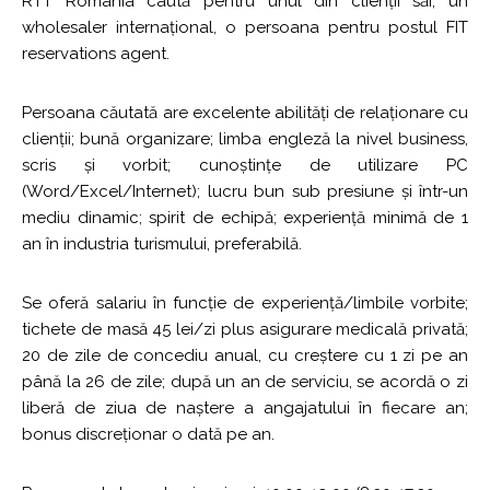
RTT România caută pentru unul din clienții săi, un
wholesaler internațional, o persoana pentru postul FIT
reservations agent.
Persoana căutată are excelente abilități de relaționare cu
clienții; bună organizare; limba engleză la nivel business,
scris și vorbit; cunoștințe de utilizare PC
(Word/Excel/Internet); lucru bun sub presiune și într-un
mediu dinamic; spirit de echipă; experiență minimă de 1
an în industria turismului, preferabilă.
Se oferă salariu în funcție de experiență/limbile vorbite;
tichete de masă 45 lei/zi plus asigurare medicală privată;
20 de zile de concediu anual, cu creștere cu 1 zi pe an
până la 26 de zile; după un an de serviciu, se acordă o zi
liberă de ziua de naștere a angajatului în fiecare an;
bonus discreționar o dată pe an.