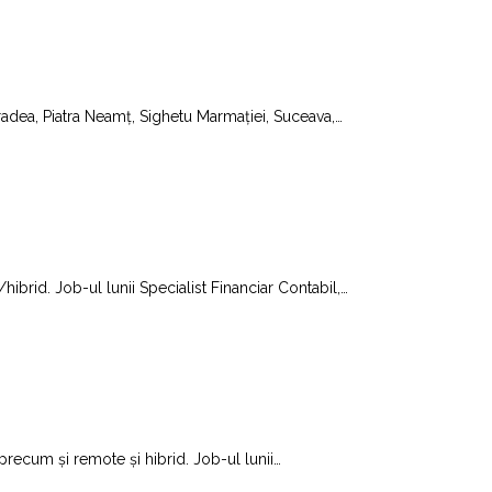
Oradea, Piatra Neamț, Sighetu Marmației, Suceava,
…
hibrid. Job-ul lunii Specialist Financiar Contabil,
…
 precum și remote și hibrid. Job-ul lunii
…