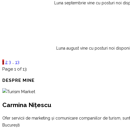
Luna septembrie vine cu posturi noi dispon
Luna august vine cu posturi noi disponibi
1
2
3
…
13
Page 1 of 13
DESPRE MINE
Carmina Nițescu
Ofer servicii de marketing și comunicare companiilor de turism, sunt
București