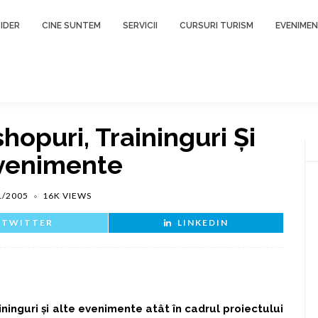
IDER
CINE SUNTEM
SERVICII
CURSURI TURISM
EVENIME
opuri, Traininguri Și
Evenimente
1/2005
16K VIEWS
TWITTER
LINKEDIN
inguri și alte evenimente atât în cadrul proiectului