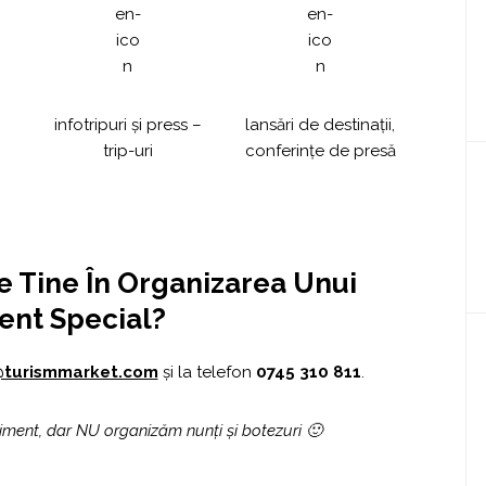
infotripuri și press –
lansări de destinații,
trip-uri
conferințe de presă
Pe Tine În Organizarea Unui
ent Special?
@turismmarket.com
și la telefon
0745 310 811
.
iment, dar NU organizăm nunți și botezuri 🙂