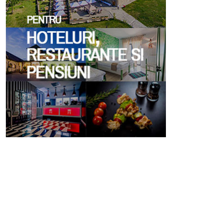
#HaidookExperience La
Turism De Nisa In Romania
Potcoava
Workshop 14.03.2017