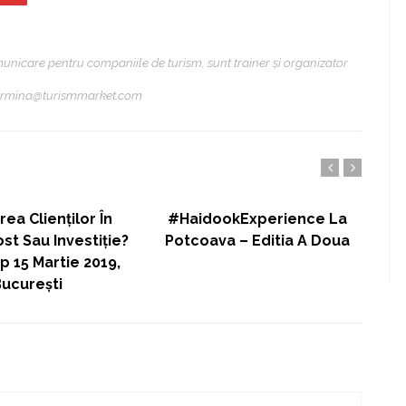
municare pentru companiile de turism, sunt trainer și organizator
 carmina@turismmarket.com
rea Clienților În
#HaidookExperience La
st Sau Investiție?
Potcoava – Editia A Doua
 15 Martie 2019,
ucurești