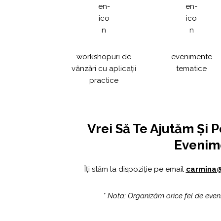
workshopuri de
evenimente
vânzări cu aplicații
tematice
practice
Vrei Să Te Ajutăm Și 
Evenim
Îți stăm la dispoziție pe email
carmina
* Nota: Organizăm orice fel de even