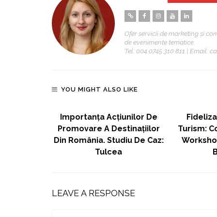
Ofer servicii de marketing și co
de evenimente tematice.
Tel: 004 0745 310 811 | Email:
YOU MIGHT ALSO LIKE
 Romania –
Importanța Acțiunilor De
Fideliza
03.2017
Promovare A Destinațiilor
Turism: Co
Din România. Studiu De Caz:
Workshop
Tulcea
B
LEAVE A RESPONSE