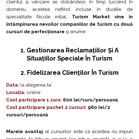
clientul și vânzare se dobândesc în timp lucrând în
domeniu, acestea nefiind incluse în studiile de
specialitate făcute inițial,
Turism Market vine în
întâmpinarea nevoilor companiilor de turism cu două
cursuri de perfecționare
și anume:
1. Gestionarea Reclamațiilor Și A
Situațiilor Speciale În Turism
2. Fidelizarea Clienților În Turism
Data:
la alegerea ta
Locația:
online
Cost participare 1 curs:
600 lei/curs/persoană
Cost participare pachet 2 cursuri:
960 lei/2
cursuri/persoană
Marele avantaj
al cursurilor este că acestea nu impun
prezența ta într-un anumit loc într-o anumită zi și la o