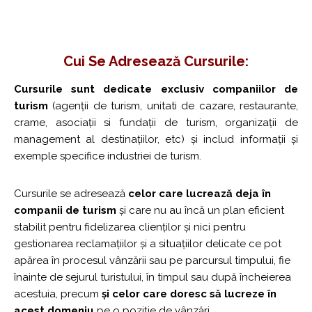
Cui Se Adresează Cursurile:
Cursurile sunt dedicate exclusiv companiilor de
turism
(agenții de turism, unitati de cazare, restaurante,
crame, asociații si fundații de turism, organizații de
management al destinațiilor, etc) și includ informații și
exemple specifice industriei de turism.
Cursurile se adresează
celor care lucrează deja în
companii de turism
și care nu au încă un plan eficient
stabilit pentru fidelizarea clienților și nici pentru
gestionarea reclamațiilor și a situațiilor delicate ce pot
apărea în procesul vânzării sau pe parcursul timpului, fie
înainte de sejurul turistului, în timpul sau după încheierea
acestuia, precum
și celor care doresc să lucreze în
acest domeniu
pe o poziție de vânzări.