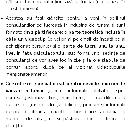
cât și celor care intenționează să înceapă o carieră în
acest domeniu).
Acestea au fost gândite pentru a veni în sprijinul
consultanților ce lucrează în industria de turism și sunt
formate din
2 părți fiecare
: o
parte teoretică inclusă în
câte un videoclip
(le vei primi pe email de îndată ce ai
achiziționat cursurile) și o
parte de lucru unu la unu,
live, în fața calculatorului
, sub forma unor ședințe de
consultanță ce vor avea loc în zile și la ore stabilite de
comun acord, după ce ai vizionat videoclipurile
menționate anterior.
Cursurile sunt
special creat pentru nevoile unui om de
vânzări în turism
și includ informații detaliate despre
cum să gestionezi clienții nemultumiți, pe cei dificili sau
pe cei aflați într-o situație delicată, precum și informații
despre fidelizarea clienților, beneficiile acesteia și
metode de atragere și păstrare (deci fidelizare) a
clienților.