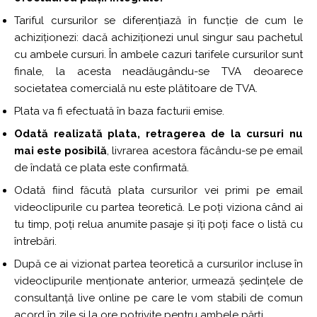
Tariful cursurilor se diferențiază în funcție de cum le
achiziționezi: dacă achiziționezi unul singur sau pachetul
cu ambele cursuri. În ambele cazuri tarifele cursurilor sunt
finale, la acesta neadăugându-se TVA deoarece
societatea comercială nu este plătitoare de TVA.
Plata va fi efectuată în baza facturii emise.
Odată realizată plata, retragerea de la cursuri nu
mai este posibilă
, livrarea acestora făcându-se pe email
de îndată ce plata este confirmată.
Odată fiind făcută plata cursurilor vei primi pe email
videoclipurile cu partea teoretică. Le poți viziona când ai
tu timp, poți relua anumite pasaje și îți poți face o listă cu
întrebări.
După ce ai vizionat partea teoretică a cursurilor incluse în
videoclipurile menționate anterior, urmează ședințele de
consultanță live online pe care le vom stabili de comun
acord în zile și la ore potrivite pentru ambele părți.