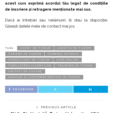
acest curs exprimă acordul tău legat de condițiile
de înscriere și retragere menționate mai sus.
Dacă ai întrebări sau nelămuriri, îți stau la dispoziție.
Găsești datele mele de contact mai jos.
TAGS :
AGENT DE TURISM
AGENTIE DE TURISM
CARIERA IN TURISM
CARMINA NITESCU
CONSULTANT DE TURISM
CURS ONLINE
FIDELIZAREA CLIENTILOR
TRAINING IN TURISM
UNITATI DE CAZARE
VANZARI SI CUSTOMER SERVICE IN TURISM
FACEBOOK
PREVIOUS ARTICLE