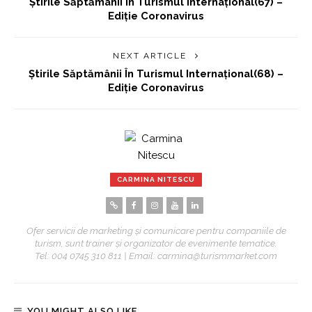
Știrile Săptămânii În Turismul Internațional(67) –
Ediție Coronavirus
NEXT ARTICLE
Știrile Săptămânii În Turismul Internațional(68) –
Ediție Coronavirus
CARMINA NITESCU
Ofer servicii de marketing și comunicare pentru companiile de
turism, sunt trainer și organizator de evenimente tematice.
Tel: 004 0745 310 811 | Email: carmina@turismmarket.com
YOU MIGHT ALSO LIKE