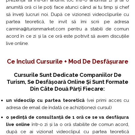
anumită oră ci le poți face atunci când ai tu timp și chef
să înveți lucruri noi. După ce vizionezi videoclipurile cu
partea teoretică, te invit să îmi scrii pe adresa
carmina@turismmarket.com pentru a stabili de comun
acord în ce zi și la ce oră este potrivit să avem discuțiile
live online.
Ce Includ Cursurile + Mod De Desfășurare
Cursurile Sunt Dedicate Companiilor De
Turism, Se Desfășoară Online Și Sunt Formate
Din Câte Două Părți Fiecare:
un videoclip cu partea teoretică
(vei primi acces cu
adresa de email de îndată ce achiziționezi cursul)
o ședință de consultanță de 1 oră ce se va desfășura
live online
într-o zi și la o oră stabilite de comun acord,
după ce ai vizionat videoclipul cu partea teoretică