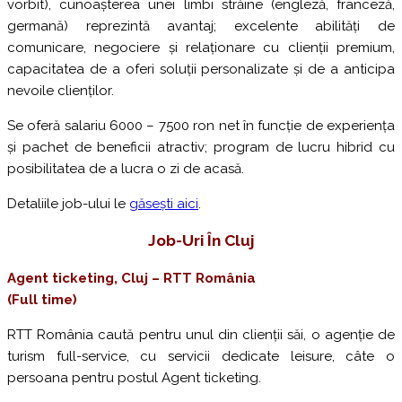
vorbit), cunoașterea unei limbi străine (engleză, franceză,
germană) reprezintă avantaj; excelente abilități de
comunicare, negociere și relaționare cu clienții premium,
capacitatea de a oferi soluții personalizate și de a anticipa
nevoile clienților.
Se oferă salariu 6000 – 7500 ron net în funcție de experiența
și pachet de beneficii atractiv; program de lucru hibrid cu
posibilitatea de a lucra o zi de acasă.
Detaliile job-ului le
găsești aici
.
Job-Uri
Î
N Cluj
Agent ticketing, Cluj – RTT România
(Full time)
RTT România caută pentru unul din clienții săi, o agenție de
turism full-service, cu servicii dedicate leisure, câte o
persoana pentru postul Agent ticketing.