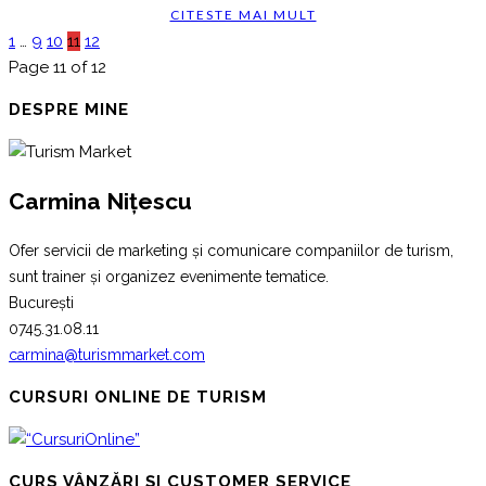
CITESTE MAI MULT
1
…
9
10
11
12
Page 11 of 12
DESPRE MINE
Carmina Nițescu
Ofer servicii de marketing și comunicare companiilor de turism,
sunt trainer și organizez evenimente tematice.
București
0745.31.08.11
carmina@turismmarket.com
CURSURI ONLINE DE TURISM
CURS VÂNZĂRI ȘI CUSTOMER SERVICE