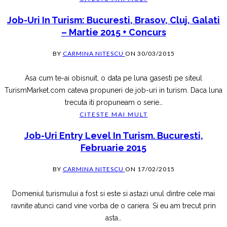
Job-Uri In Turism: Bucuresti, Brasov, Cluj, Galati
– Martie 2015 + Concurs
BY
CARMINA NITESCU
ON
30/03/2015
Asa cum te-ai obisnuit, o data pe luna gasesti pe siteul
TurismMarket.com cateva propuneri de job-uri in turism. Daca luna
trecuta iti propuneam o serie
…
CITESTE MAI MULT
Job-Uri Entry Level In Turism. Bucuresti,
Februarie 2015
BY
CARMINA NITESCU
ON
17/02/2015
Domeniul turismului a fost si este si astazi unul dintre cele mai
ravnite atunci cand vine vorba de o cariera. Si eu am trecut prin
asta
…