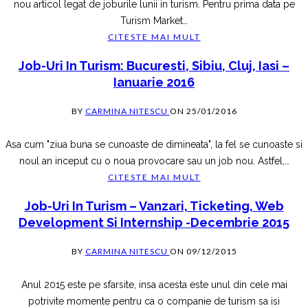
nou articol legat de joburile lunii in turism. Pentru prima data pe
Turism Market
…
CITESTE MAI MULT
Job-Uri In Turism: Bucuresti, Sibiu, Cluj, Iasi –
Ianuarie 2016
BY
CARMINA NITESCU
ON
25/01/2016
Asa cum "ziua buna se cunoaste de dimineata", la fel se cunoaste si
noul an inceput cu o noua provocare sau un job nou. Astfel,
…
CITESTE MAI MULT
Job-Uri In Turism – Vanzari, Ticketing, Web
Development Si Internship -decembrie 2015
BY
CARMINA NITESCU
ON
09/12/2015
Anul 2015 este pe sfarsite, insa acesta este unul din cele mai
potrivite momente pentru ca o companie de turism sa isi