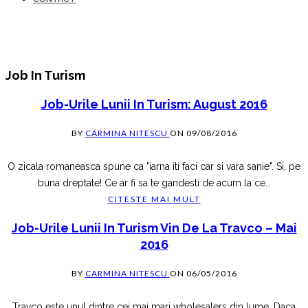
Job In Turism
Job-Urile Lunii In Turism: August 2016
BY
CARMINA NITESCU
ON
09/08/2016
O zicala romaneasca spune ca "iarna iti faci car si vara sanie". Si, pe
buna dreptate! Ce ar fi sa te gandesti de acum la ce
…
CITESTE MAI MULT
Job-Urile Lunii In Turism Vin De La Travco – Mai
2016
BY
CARMINA NITESCU
ON
06/05/2016
Travco este unul dintre cei mai mari wholesalers din lume. Daca