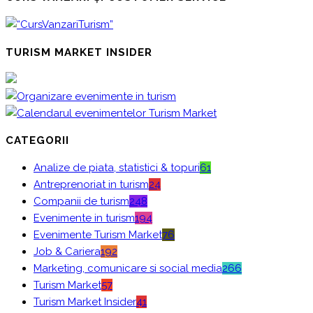
TURISM MARKET INSIDER
CATEGORII
Analize de piata, statistici & topuri
61
Antreprenoriat in turism
24
Companii de turism
248
Evenimente in turism
194
Evenimente Turism Market
76
Job & Cariera
192
Marketing, comunicare si social media
266
Turism Market
57
Turism Market Insider
41