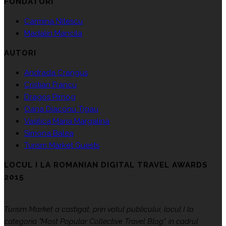
FONDATORI
Carmina Nitescu
Madalin Mancila
AUTORI
Andrada Crangus
Cristian Francu
Dragos Pirnog
Oana Diaconu Tigau
Vasilica Maria Margalina
Simona Balea
Turism Market Guests
LOCUL I LA ROMANIAN DIGITAL TRAVEL AWARDS
2015
Turism Market a castigat, prin votul publicului, locul I la
categoria "Most Popular Collective Travel Blog", in cadrul