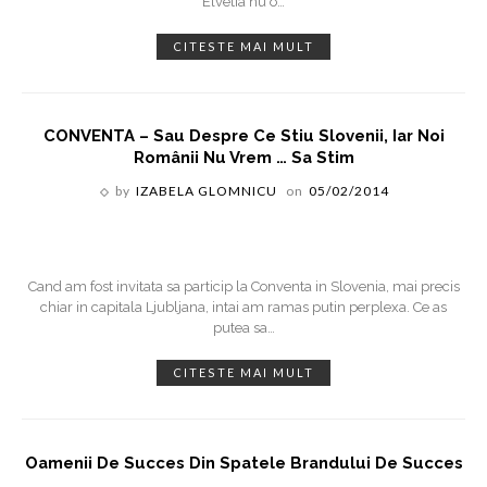
Elvetia nu o
…
CITESTE MAI MULT
CONVENTA – Sau Despre Ce Stiu Slovenii, Iar Noi
Românii Nu Vrem … Sa Stim
by
IZABELA GLOMNICU
on
05/02/2014
Cand am fost invitata sa particip la Conventa in Slovenia, mai precis
chiar in capitala Ljubljana, intai am ramas putin perplexa. Ce as
putea sa
…
CITESTE MAI MULT
Oamenii De Succes Din Spatele Brandului De Succes