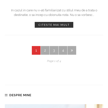
In cazul in care nu v-ati familiarizat cu stilul meu de a trata o
destinatie, o sa incep cu obisnuita nota. Nu o sa vorbesc
…
CITESTE MAI MULT
1
2
3
4
Page 1 of 4
DESPRE MINE