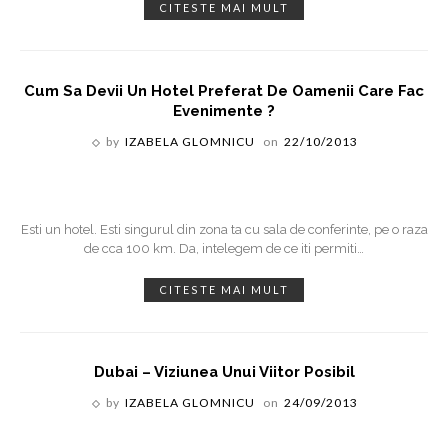
CITESTE MAI MULT
Cum Sa Devii Un Hotel Preferat De Oamenii Care Fac
Evenimente ?
by
IZABELA GLOMNICU
on
22/10/2013
Esti un hotel. Esti singurul din zona ta cu sala de conferinte, pe o raza
de cca 100 km. Da, intelegem de ce iti permiti
…
CITESTE MAI MULT
Dubai – Viziunea Unui Viitor Posibil
by
IZABELA GLOMNICU
on
24/09/2013