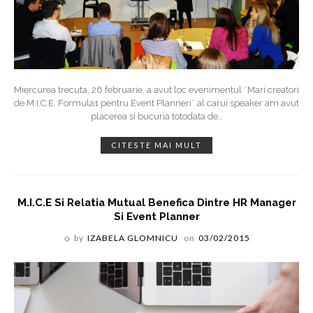
Miercurea trecuta, 26 februarie, a avut loc evenimentul ¨Mari creatori
de M.I.C.E. Formula1 pentru Event Planneri¨ al carui speaker am avut
placerea si bucuria totodata de
…
CITESTE MAI MULT
M.I.C.E Si Relatia Mutual Benefica Dintre HR Manager
Si Event Planner
by
IZABELA GLOMNICU
on
03/02/2015