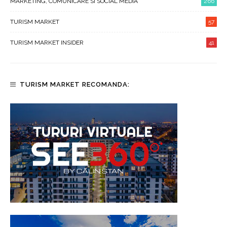
MARKETING, COMUNICARE SI SOCIAL MEDIA
266
TURISM MARKET
57
TURISM MARKET INSIDER
41
TURISM MARKET RECOMANDA: