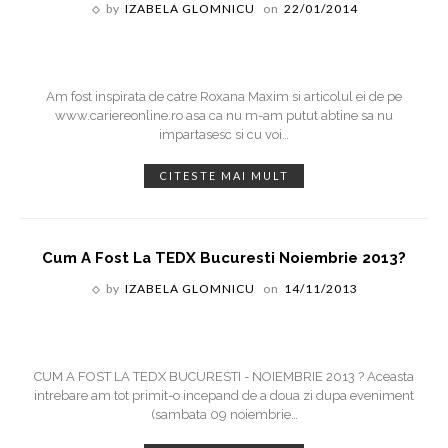
by
IZABELA GLOMNICU
on
22/01/2014
Am fost inspirata de catre Roxana Maxim si articolul ei de pe
www.cariereonline.ro asa ca nu m-am putut abtine sa nu
impartasesc si cu voi
…
CITESTE MAI MULT
Cum A Fost La TEDX Bucuresti Noiembrie 2013?
by
IZABELA GLOMNICU
on
14/11/2013
CUM A FOST LA TEDX BUCURESTI - NOIEMBRIE 2013 ? Aceasta
intrebare am tot primit-o incepand de a doua zi dupa eveniment
(sambata 09 noiembrie
…