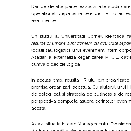
Dar pe de alta parte, exista si alte studii car
operational, departamentele de HR nu au exp
evenimente.
Un studiu al Universitatii Cornell identifica 
resurselor umane sunt domenii cu activitate separ
locatii sau logisticii unui eveniment intern co
Asadar, a externaliza organizarea M.I.C.E. catr
cumva o decizie logica.
In acelasi timp, reusita HR-ului din organizatie
premisa organizarii acestuia. Cu ajutorul unui 
de colegi cat si strategia de business si de r
perspectiva completa asupra cerintelor evenime
acesta.
Astazi, situatia in care Managementul Evenim