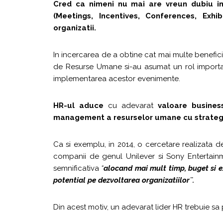
Cred ca nimeni nu mai are vreun dubiu i
(
M
eetings,
I
ncentives,
C
onferences,
E
xhi
organizatii.
In incercarea de a obtine cat mai multe benefici
de Resurse Umane si-au asumat un rol important
implementarea acestor evenimente.
HR-ul aduce
cu adevarat
valoare business
management a resurselor umane cu strateg
Ca si exemplu, in 2014, o cercetare realizata d
companii de genul Unilever si Sony Entertainm
semnificativa
“
alocand mai mult timp, buget si e
potential pe dezvoltarea organizatiilor¨.
Din acest motiv, un adevarat lider HR trebuie sa 