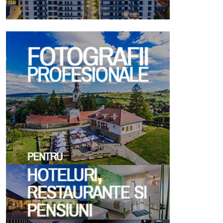
illSIM: ESIM-Uri Cu Acces
TopHotel Conference 2026
a Internet Disponibile În
Profitable Growth In Hotel
Peste 190 Țări
The Road To 2030