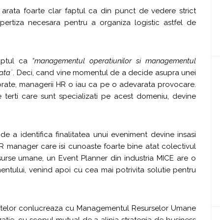
e arata foarte clar faptul ca din punct de vedere strict
ertiza necesara pentru a organiza logistic astfel de
faptul ca
“managementul operatiunilor si managementul
ata¨
. Deci, cand vine momentul de a decide asupra unei
rporate, managerii HR o iau ca pe o adevarata provocare.
e terti care sunt specializati pe acest domeniu, devine
 de a identifica finalitatea unui eveniment devine insasi
HR manager care isi cunoaste foarte bine atat colectivul
esurse umane, un Event Planner din industria MICE are o
ntului, venind apoi cu cea mai potrivita solutie pentru
entelor conlucreaza cu Managementul Resurselor Umane