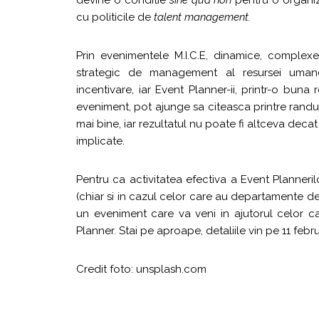
devine o conditie
sine qua non
pentru o organiz
cu politicile de
talent management.
Prin evenimentele M.I.C.E, dinamice, complexe 
strategic de management al resursei umane, 
incentivare, iar Event Planner-ii, printr-o bun
eveniment, pot ajunge sa citeasca printre randuri,
mai bine, iar rezultatul nu poate fi altceva dec
implicate.
Pentru ca activitatea efectiva a Event Planneri
(chiar si in cazul celor care au departamente d
un eveniment care va veni in ajutorul celor 
Planner. Stai pe aproape, detaliile vin pe 11 febru
Credit foto: unsplash.com