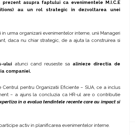
n prezent asupra faptului ca evenimentele
M.I.C.E
bitions) au un rol strategic in dezvoltarea unei
i in urma organizarii evenimentelor interne, unii Manageri
, daca nu chiar strategic, de a ajuta la construirea si
-ului
atunci cand reuseste sa
alinieze directia de
ia companiei.
e Centrul pentru Organizatii Eficiente – SUA, ce a inclus
ent – a ajuns la concluzia ca HR-ul are o contributie
xpertiza in a evalua tendintele recente care au impact si
participe activ in planificarea evenimentelor interne.