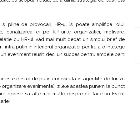
atie, cu scopul mutual de a alinia strategia de business
si pline de provocari, HR-ul isi poate amplifica rolul
canalizarea ei pe KPI-urile organizatiei, motivare,
a relatie cu HR-ul vad mai mult decat un simplu brief de
 intra putin in interiorul organizatiei pentru a o intelege
at un eveniment reusit, deci un succes pentru ambele parti
lor este destul de putin cunoscuta in agentiile de turism
e organizare evenimente), zilele acestea punem la punct
care doresc sa afle mai multe despre ce face un Event
arie!