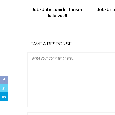
ence 2026:
Job-Urile Lunii În Turism:
Job-Urile
 In Hotels.
Iulie 2026
I
 2030
LEAVE A RESPONSE