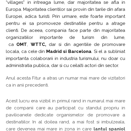
“villages” in intreaga lume, dar majoritatea se afla in
Europa. Majoritatea clientilor sai provin din tarile din afara
Europei, adica turisti. Prin urmare, este foarte important
pentru ei sa promoveze destinatiile pentru a atrage
clienti. De aceea, compania face parte din majoritatea
organizatiilor importante de turism din lume,
ca
OMT
,
WTTC,
dar si din agentiile de promovare
locala, ca cele din
Madrid si Barcelona
. Si el a subliniat
importanta colaborarii in industria turismului, nu doar cu
administratia publica, dar si cu ceilalti actori din sector.
Anul acesta Fitur a atras un numar mai mare de vizitatori
ca in anii precedenti.
Acest lucru era vizibil in primul rand in numarul mai mare
de companii care au participat cu standul propriu in
pavilioanele dedicate organismelor de promovare a
destinatiilor. In al doilea rand, a mai fost si imbulzeala,
care devenea mai mare in zona in care
lantul spaniol