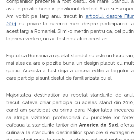
companiilor prezente a fost destul de mare. Standul a
avut o pozitie buna in pavilionul dedicat Asiei si Europei.
Am vorbit pe larg anul trecut in
articolul despre Fitur
2014
cu privire la parerea mea despre participarea la
acest targ a Romaniei. Si mi-o mentin pentru ca, cel putin
la prima vedere, nu au fost noutati in acest an.
Faptul ca Romania a repetat standul nu este un lucru rau,
mai ales ca are o pozitie buna, un design placut, cu mult
spatiu. Aceasta a fost deja a cincea editie a targului la
care particip si sunt destul de familiarizata cu el.
Majoritatea destinatiilor au repetat standurile de anul
trecut, cateva chiar participa cu acelasi stand din 2010,
cand am participat eu prima oara. Majoritatea incearca
sa atraga vizitatorii profesionisti cu punctele lor forte:
cafeaua la standurile tarilor din
America de Sud
, oferta
culinara la standurile destinatiilor spaniole si extragerile
de calatorii gratuite pentru a obtine cat mai multe date