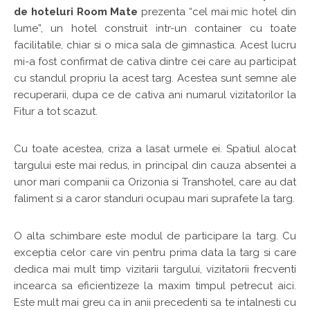
de hoteluri Room Mate
prezenta “cel mai mic hotel din
lume”, un hotel construit intr-un container cu toate
facilitatile, chiar si o mica sala de gimnastica. Acest lucru
mi-a fost confirmat de cativa dintre cei care au participat
cu standul propriu la acest targ. Acestea sunt semne ale
recuperarii, dupa ce de cativa ani numarul vizitatorilor la
Fitur a tot scazut.
Cu toate acestea, criza a lasat urmele ei. Spatiul alocat
targului este mai redus, in principal din cauza absentei a
unor mari companii ca Orizonia si Transhotel, care au dat
faliment si a caror standuri ocupau mari suprafete la targ.
O alta schimbare este modul de participare la targ. Cu
exceptia celor care vin pentru prima data la targ si care
dedica mai mult timp vizitarii targului, vizitatorii frecventi
incearca sa eficientizeze la maxim timpul petrecut aici.
Este mult mai greu ca in anii precedenti sa te intalnesti cu