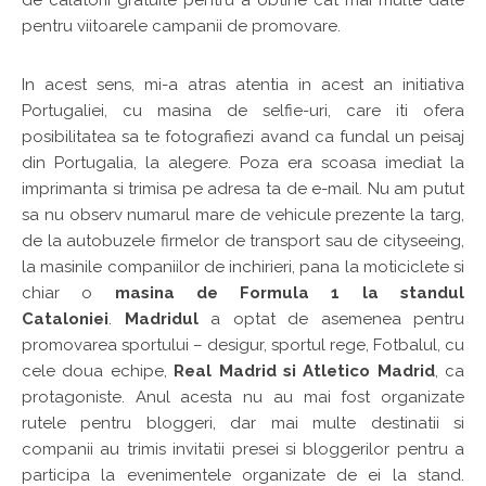
pentru viitoarele campanii de promovare.
In acest sens, mi-a atras atentia in acest an initiativa
Portugaliei, cu masina de selfie-uri, care iti ofera
posibilitatea sa te fotografiezi avand ca fundal un peisaj
din Portugalia, la alegere. Poza era scoasa imediat la
imprimanta si trimisa pe adresa ta de e-mail. Nu am putut
sa nu observ numarul mare de vehicule prezente la targ,
de la autobuzele firmelor de transport sau de cityseeing,
la masinile companiilor de inchirieri, pana la moticiclete si
chiar o
masina de Formula 1 la standul
Cataloniei
.
Madridul
a optat de asemenea pentru
promovarea sportului – desigur, sportul rege, Fotbalul, cu
cele doua echipe,
Real Madrid si Atletico Madrid
, ca
protagoniste. Anul acesta nu au mai fost organizate
rutele pentru bloggeri, dar mai multe destinatii si
companii au trimis invitatii presei si bloggerilor pentru a
participa la evenimentele organizate de ei la stand.