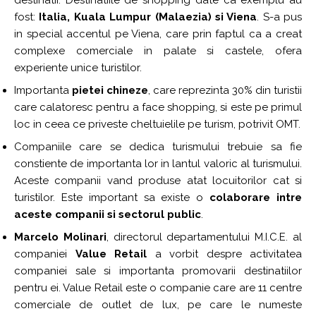
fost:
Italia, Kuala Lumpur (Malaezia) si Viena
. S-a pus
in special accentul pe Viena, care prin faptul ca a creat
complexe comerciale in palate si castele, ofera
experiente unice turistilor.
Importanta
pietei chineze
, care reprezinta 30% din turistii
care calatoresc pentru a face shopping, si este pe primul
loc in ceea ce priveste cheltuielile pe turism, potrivit OMT.
Companiile care se dedica turismului trebuie sa fie
constiente de importanta lor in lantul valoric al turismului.
Aceste companii vand produse atat locuitorilor cat si
turistilor. Este important sa existe o
colaborare intre
aceste companii si sectorul public
.
Marcelo Molinari
, directorul departamentului M.I.C.E. al
companiei
Value Retail
a vorbit despre activitatea
companiei sale si importanta promovarii destinatiilor
pentru ei. Value Retail este o companie care are 11 centre
comerciale de outlet de lux, pe care le numeste