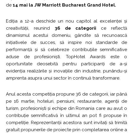
de
14 mai la JW Marriott Bucharest Grand Hotel.
Ediția a 12-a deschide un nou capitol al excelenței și
creativității, reunind
36 de categorii
ce reflectă
dinamismul acestui domeniu, gândite să recunoască
inițiativele de succes, să inspire noi standarde de
performanță și să celebreze contribuțiile semnificative
aduse de profesioniști. TopHotel Awards este o
oportunitate deosebită pentru participanți de a-și
evidenția realizările și inovațiile din industrie, punându-și
amprenta asupra unui sector în continuă transformare.
Anul acesta competiția propune 36 de categorii, iar până
pe 16 martie, hoteluri, pensiuni, restaurante, agenții de
turism, profesioniști și echipe din Romania care au avut o
contribuție semnificativă în ultimul an pot fi propuse în
competiție. Reprezentanții acestora sunt invitați să trimită
gratuit propunerile de proiecte prin completarea online a