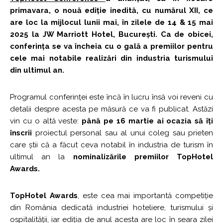
primavara, o nouă ediție inedită, cu numărul XII, ce
are loc la mijlocul lunii mai, în zilele de
14 & 15 mai
2025
la JW Marriott Hotel, București. Ca de obicei,
conferința se va încheia cu o gală a premiilor pentru
cele mai notabile realizări din industria turismului
din ultimul an.
Programul conferinței este încă în lucru însă voi reveni cu
detalii despre acesta pe măsură ce va fi publicat. Astăzi
vin cu o altă veste:
până pe 16 martie ai ocazia să îți
înscrii
proiectul personal sau al unui coleg sau prieten
care știi că a făcut ceva notabil în industria de turism în
ultimul an la
nominalizările premiilor TopHotel
Awards.
TopHotel Awards
, este cea mai importantă competiție
din România dedicată industriei hoteliere, turismului și
ospitalității, iar ediția de anul acesta are loc în seara zilei