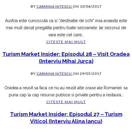
BY
CARMINA NITESCU
ON
10/06/2017
Austria este cunoscuta ca si "destinatie de schi" insa aceasta este
mai mult decat pregatita pentru toate sezoanele. Iar sezonul de
vara este cel care
…
CITESTE MAI MULT
Turism Market Insider: Episodul 28 – Visit Oradea
(interviu Mihai Jurca)
BY
CARMINA NITESCU
ON
29/05/2017
Oradea a reusit sa faca ce nu au reusit alte orase ale Romaniei: sa
puna cap la cap resurse publice si private pentru a restaura
…
CITESTE MAI MULT
Turism Market Insider: Episodul 27 – Turism
Viticol (interviu Alina Iancu)