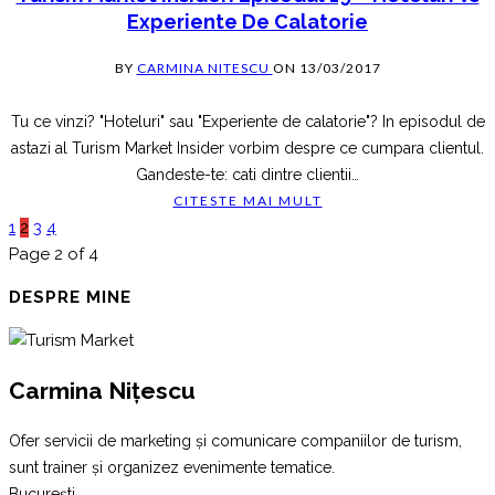
Experiente De Calatorie
BY
CARMINA NITESCU
ON
13/03/2017
Tu ce vinzi? "Hoteluri" sau "Experiente de calatorie"? In episodul de
astazi al Turism Market Insider vorbim despre ce cumpara clientul.
Gandeste-te: cati dintre clientii
…
CITESTE MAI MULT
1
2
3
4
Page 2 of 4
DESPRE MINE
Carmina Nițescu
Ofer servicii de marketing și comunicare companiilor de turism,
sunt trainer și organizez evenimente tematice.
București