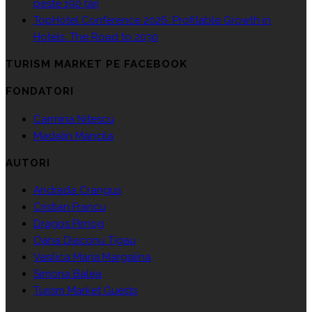
peste 190 țări
TopHotel Conference 2026: Profitable Growth in
Hotels. The Road to 2030
TURISM MARKET PE FACEBOOK
FONDATORI
Carmina Nitescu
Madalin Mancila
AUTORI
Andrada Crangus
Cristian Francu
Dragos Pirnog
Oana Diaconu Tigau
Vasilica Maria Margalina
Simona Balea
Turism Market Guests