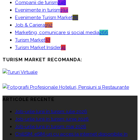
Companii de turism
248
Evenimente in turism
194
Evenimente Turism Market
76
Job & Cariera
192
Marketing, comunicare si social media
266
Turism Market
57
Turism Market Insider
41
TURISM MARKET RECOMANDA:
ARTICOLE RECENTE
Job-urile lunii în turism: iulie 2026
Job-urile lunii în turism: iunie 2026
Job-urile lunii în turism: mai 2026
ChillSIM: eSIM-uri cu acces la internet disponibile în