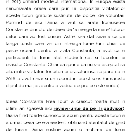
in 2013 urmand modelul international. In Europa exista
nenumarate orase care pun la dispozitia vizitatorilor
aceste tururi gratuite sustinute de obicei de voluntari.
Pornind de aici Diana a vrut sa arate frumusetea
Constantei dincolo de ideea de “a merge la mare” tuturor
celor care au fost curiosi. Astfel si-a dat seama ca pe
langa turistii care vin din intreaga lume (unii chiar de
peste ocean) pentru a vizita Constanta, a avut ca si
participanti la tururi atat studenti cat si locuitori ai
orasului Constanta. Chiar ea spune ca nu s-a asteptat sa
aiba intre vizitatori locuitori ai orasului insa se pare ca in
2016 a avut chiar si un record in acest sens (urmareste
clipul de mai jos pentru a vedea despre ce este vorba).
Ideea “Constanta Free Tour” a crescut foarte mult in
ultimii ani (gasesti aici
review-urile de pe Tripadvisor
),
Diana fiind foarte cunoscuta acum pentru aceste tururi si
a urmat ceea ce era evident: obtinand atentatul de ghid
de turism Diana sustine acum o multime de tururi