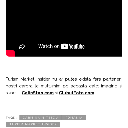
Turism Market Insider nu ar putea exista fara partenerii
nostri carora le multumim pe aceasta cale: imagine si
sunet –
CalinStan.com
si
ClubulFoto.com
.
TAGS :
CARMINA NITESCU
ROMANIA
TURISM MARKET INSIDER