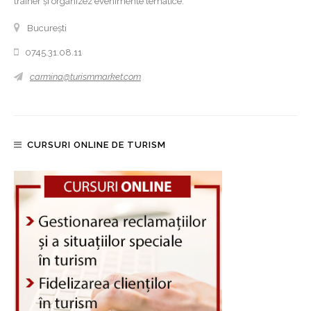
trainer și organizez evenimente tematice.
București
0745.31.08.11
carmina@turismmarket.com
CURSURI ONLINE DE TURISM