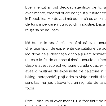
Evenimentul a fost dedicat agențiilor de turism
evenimente, creatorilor de conținut și tuturor c
în Republica Moldova și mă bucur că cu aceast
de turism pe care îi cunosc din industrie. Dacă
reușit să ne adunăm.
Mă bucur totodată că am aflat câteva lucrur
diferitele tipuri de experiențe de călătorie ce
Moldova ca și destinația viticolă și i-am admira
nu este la fel de cunoscut (însă lucrurile au înce
despre acest subiect voi scrie cu altă ocazie). 
avea o mulțime de experiențe de călătorie în 
biking, parapantă), poți admira viața rurală și 
sens las mai jos câteva lucruri reținute de la s
folos.
Primul discurs al evenimentului a fost ținut de