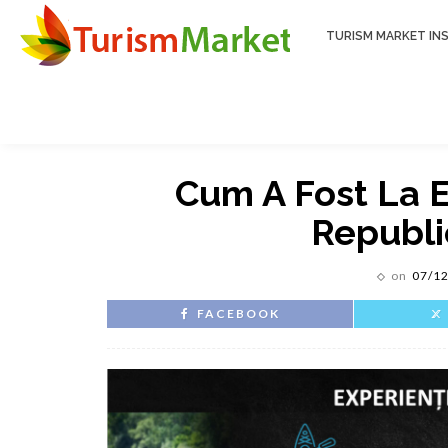
TURISM MARKET INS
Cum A Fost La 
Republi
on
07/1
FACEBOOK