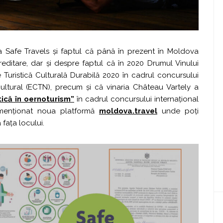
a Safe Travels și faptul că până în prezent în Moldova
editare, dar și despre faptul că în 2020 Drumul Vinului
 Turistică Culturală Durabilă 2020 în cadrul concursului
tural (ECTN), precum și că vinaria Château Vartely a
tică în oernoturism”
în cadrul concursului internațional
a menționat noua platformă
moldova.travel
unde poți
fața locului.