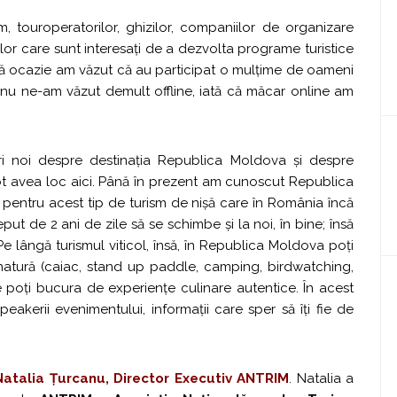
, touroperatorilor, ghizilor, companiilor de organizare
elor care sunt interesați de a dezvolta programe turistice
ă ocazie am văzut că au participat o mulțime de oameni
 nu ne-am văzut demult offline, iată că măcar online am
i noi despre destinația Republica Moldova și despre
 pot avea loc aici. Până în prezent am cunoscut Republica
t pentru acest tip de turism de nișă care în România încă
put de 2 ani de zile să se schimbe și la noi, în bine; însă
Pe lângă turismul viticol, însă, în Republica Moldova poți
natură (caiac, stand up paddle, camping, birdwatching,
te poți bucura de experiențe culinare autentice. În acest
peakerii evenimentului, informații care sper să îți fie de
Natalia Țurcanu, Director Executiv ANTRIM
. Natalia a