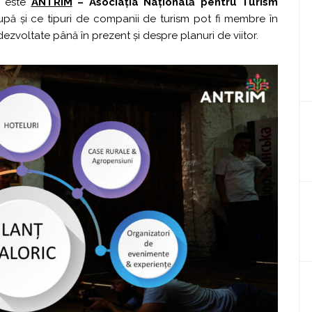
e este
ANTRIM
– Asociația Națională pentru Turism
upă și ce tipuri de companii de turism pot fi membre în
dezvoltate până în prezent și despre planuri de viitor.