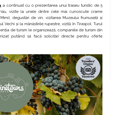
a
a continuat cu o prezentarea unui traseu turistic de 5
șinău, vizite la unele dintre cele mai cunoscute crame
l Mimi), degustări de vin, vizitarea Muzeului frumuseții și
ul Vechi și la mănăstirile rupestre, vizită în Tiraspol. Turul
enția de turism le organizează, companiile de turism din
zat putând să facă solicitări directe pentru oferte