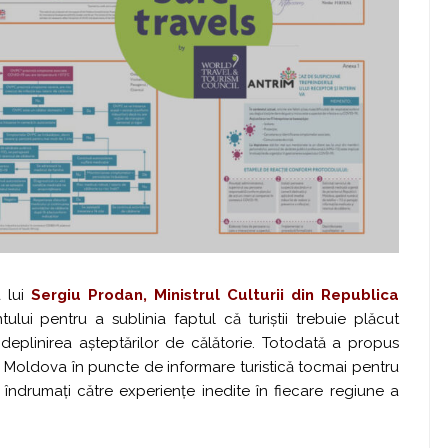
a lui
Sergiu Prodan, Ministrul Culturii din Republica
lui pentru a sublinia faptul că turiștii trebuie plăcut
îndeplinirea așteptărilor de călătorie. Totodată a propus
in Moldova în puncte de informare turistică tocmai pentru
fi îndrumați către experiențe inedite în fiecare regiune a