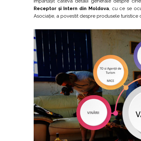
împărtășit câteva detalii generale despre cin
Receptor și Intern din Moldova
, cu ce se oc
Asociație, a povestit despre produsele turistice 