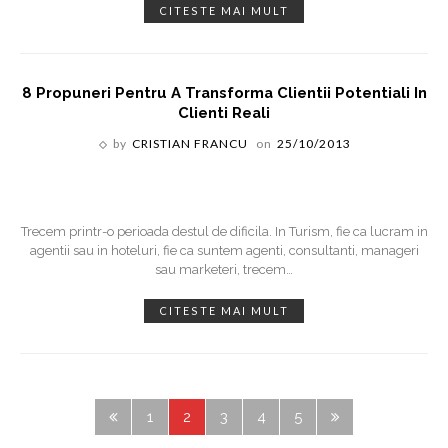
CITESTE MAI MULT
8 Propuneri Pentru A Transforma Clientii Potentiali In
Clienti Reali
by
CRISTIAN FRANCU
on
25/10/2013
Trecem printr-o perioada destul de dificila. In Turism, fie ca lucram in
agentii sau in hoteluri, fie ca suntem agenti, consultanti, manageri
sau marketeri, trecem
…
CITESTE MAI MULT
1
2
3
4
5