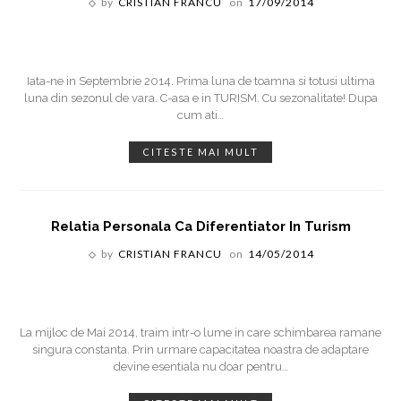
by
CRISTIAN FRANCU
on
17/09/2014
Iata-ne in Septembrie 2014. Prima luna de toamna si totusi ultima
luna din sezonul de vara. C-asa e in TURISM. Cu sezonalitate! Dupa
cum ati
…
CITESTE MAI MULT
Relatia Personala Ca Diferentiator In Turism
by
CRISTIAN FRANCU
on
14/05/2014
La mijloc de Mai 2014, traim intr-o lume in care schimbarea ramane
singura constanta. Prin urmare capacitatea noastra de adaptare
devine esentiala nu doar pentru
…