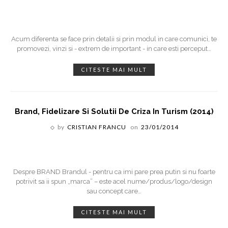
Acum diferenta se face prin detalii si prin modul in care comunici, te
promovezi, vinzi si - extrem de important - in care esti perceput
…
CITESTE MAI MULT
Brand, Fidelizare Si Solutii De Criza In Turism (2014)
by
CRISTIAN FRANCU
on
23/01/2014
Despre BRAND Brandul - pentru ca imi pare prea putin si nu foarte
potrivit sa ii spun „marca” – este acel nume/produs/logo/design
sau concept care
…
CITESTE MAI MULT