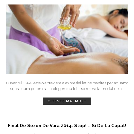
Cuvantul "SPA" este o abreviere a expresiei latine "sanitas per aquam"
si, asa cum putem sa intelegem cu totii, se refera la modul de a
…
CITESTE MAI MULT
Final De Sezon De Vara 2014. Stop! … Si De La Capat!