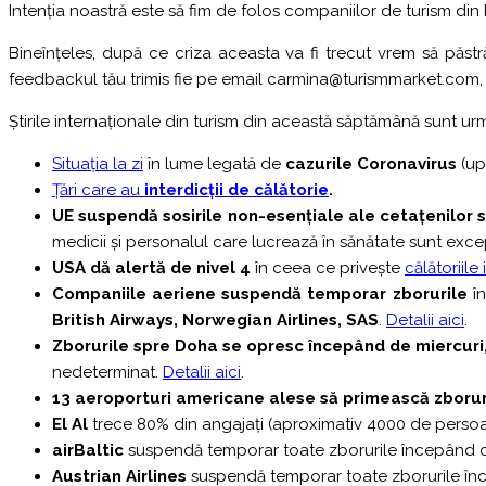
Intenția noastră este să fim de folos companiilor de turism din 
Bineînțeles, după ce criza aceasta va fi trecut vrem să păstr
feedbackul tău trimis fie pe email carmina@turismmarket.com, fi
Știrile internaționale din turism din această săptămână sunt ur
Situația la zi
în lume legată de
cazurile Coronavirus
(up
Țări care au
interdicții de călătorie
.
UE suspendă sosirile non-esențiale ale cetațenilor 
medicii și personalul care lucrează în sănătate sunt exc
USA dă alertă de nivel 4
în ceea ce privește
călătoriile
Companiile aeriene suspendă temporar zborurile
în
British Airways, Norwegian Airlines, SAS
.
Detalii aici
.
Zborurile spre Doha se opresc începând de miercuri, 
nedeterminat.
Detalii aici
.
13 aeroporturi americane alese să primească zborur
El Al
trece 80% din angajați (aproximativ 4000 de persoa
airBaltic
suspendă temporar toate zborurile începând cu 
Austrian Airlines
suspendă temporar toate zborurile în