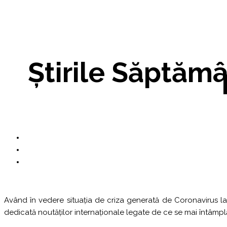
Știrile Săptămâ
Având în vedere situația de criza generată de Coronavirus la ni
dedicată noutăților internaționale legate de ce se mai întâmplă