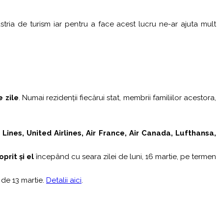
stria de turism iar pentru a face acest lucru ne-ar ajuta mult
e zile
. Numai rezidenții fiecărui stat, membrii familiilor acestora,
 Lines, United Airlines, Air France, Air Canada, Lufthansa,
prit și el
începând cu seara zilei de luni, 16 martie, pe termen
 de 13 martie.
Detalii aici
.