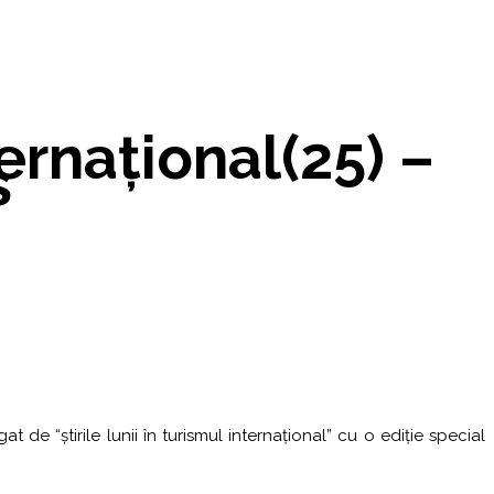
ernațional(25) –
s
de “știrile lunii în turismul internațional” cu o ediție special