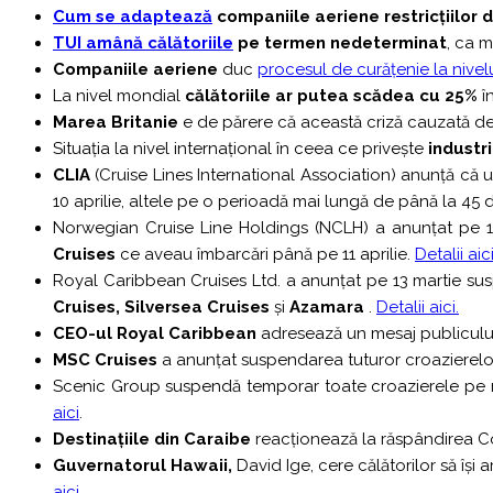
Cum se adaptează
companiile aeriene restricțiilor 
TUI amână călătoriile
pe termen nedeterminat
, ca m
Companiile aeriene
duc
procesul de curățenie la nivel
La nivel mondial
călătoriile ar putea scădea cu 25%
î
Marea Britanie
e de părere că această criză cauzată d
Situația la nivel internațional în ceea ce privește
industr
CLIA
(Cruise Lines International Association) anunță că 
10 aprilie, altele pe o perioadă mai lungă de până la 45 d
Norwegian Cruise Line Holdings (NCLH) a anunțat pe 1
Cruises
ce aveau îmbarcări până pe 11 aprilie.
Detalii aic
Royal Caribbean Cruises Ltd. a anunțat pe 13 martie sus
Cruises, Silversea Cruises
și
Azamara
.
Detalii aici.
CEO-ul Royal Caribbean
adresează un mesaj publiculu
MSC Cruises
a anunțat suspendarea tuturor croazierelor 
Scenic Group suspendă temporar toate croazierele pe râ
aici
.
Destinațiile din Caraibe
reacționează la răspândirea Co
Guvernatorul Hawaii,
David Ige, cere călătorilor să îș
aici
.