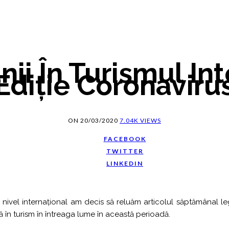
nii În Turismul Int
Ediție Coronaviru
ON
20/03/2020
7.04K VIEWS
FACEBOOK
TWITTER
LINKEDIN
vel internațional am decis să reluăm articolul săptămânal legat 
 în turism în întreaga lume în această perioadă.