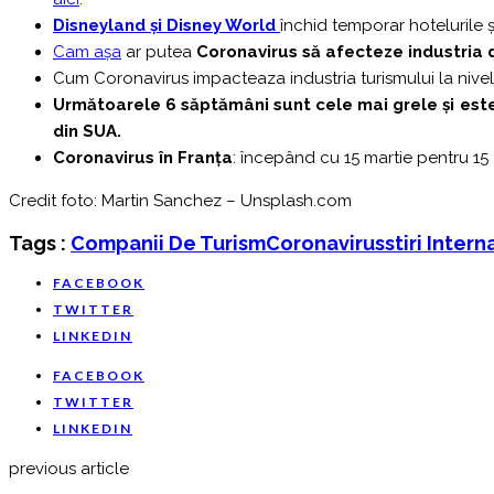
Disneyland și Disney World
închid temporar hotelurile 
Cam așa
ar putea
Coronavirus să afecteze industria d
Cum Coronavirus impacteaza industria turismului la nivel
Următoarele 6 săptămâni sunt cele mai grele și este
din SUA.
Coronavirus în Franța
: începând cu 15 martie pentru 15 z
Credit foto: Martin Sanchez – Unsplash.com
Tags :
Companii De Turism
Coronavirus
Stiri Inter
FACEBOOK
TWITTER
LINKEDIN
FACEBOOK
TWITTER
LINKEDIN
previous article