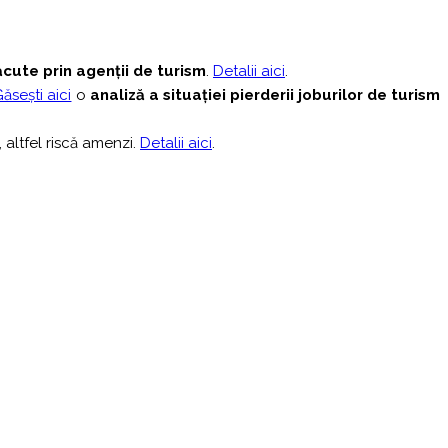
făcute prin agenții de turism
.
Detalii aici
.
ăsești aici
o
analiză a situației pierderii joburilor de turism
, altfel riscă amenzi.
Detalii aici
.