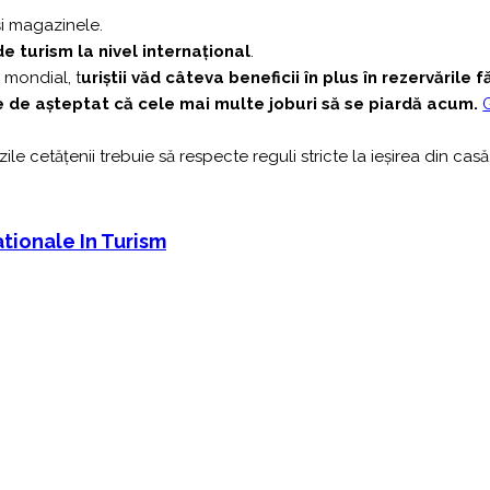
și magazinele.
e turism la nivel internațional
.
 mondial, t
uriștii văd câteva beneficii în plus în rezervările 
 de așteptat că cele mai multe joburi să se piardă acum.
G
ile cetățenii trebuie să respecte reguli stricte la ieșirea din casă
nationale In Turism