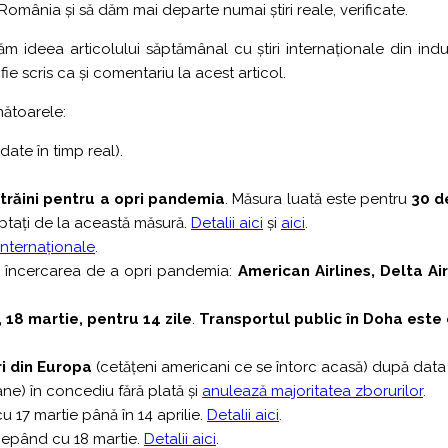
România și să dăm mai departe numai știri reale, verificate.
ăm ideea articolului săptămânal cu știri internaționale din indu
e scris ca și comentariu la acest articol.
mătoarele:
date în timp real).
străini pentru a opri pandemia
. Măsura luată este pentru
30 d
eptați de la această măsură.
Detalii aici
și
aici
.
 internaționale
.
 încercarea de a opri pandemia:
American Airlines, Delta Air
18 martie, pentru 14 zile
.
Transportul public în Doha este o
i din Europa
(cetățeni americani ce se întorc acasă) după data
ne) în concediu fără plată și
anulează majoritatea zborurilor
.
17 martie până în 14 aprilie.
Detalii aici
.
cepând cu 18 martie.
Detalii aici
.