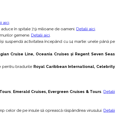
i aici
.
a aduce în spitale 7,9 milioane de oameni.
Detalii aici
.
rnurilor gemene.
Detalii aici
.
e își suspendă activitatea începând cu 14 martie: unele până pe
gian Cruise Line, Oceania Cruises și Regent Seven Seas
e pentru bradurile
Royal Caribbean International, Celebrity
 Tours
,
Emerald Cruises, Evergreen Cruises & Tours
.
Detalii
imp celor de pe insule să oprească răspândirea virusului.
Detalii