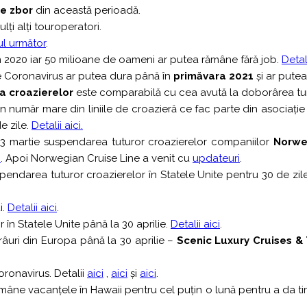
de zbor
din această perioadă.
ulți alți touroperatori.
ul următor
.
n 2020 iar 50 milioane de oameni ar putea rămâne fără job.
Detali
e Coronavirus ar putea dura până în
primăvara 2021
și ar pute
ia croazierelor
este comparabilă cu cea avută la doborârea tu
un număr mare din liniile de croazieră ce fac parte din asociați
e zile.
Detalii aici.
3 martie suspendarea tuturor croazierelor companiilor
Norwe
i
. Apoi Norwegian Cruise Line a venit cu
updateuri
.
pendarea tuturor croazierelor în Statele Unite pentru 30 de zil
i.
Detalii aici
.
în Statele Unite până la 30 aprilie.
Detalii aici
.
uri din Europa până la 30 aprilie –
Scenic Luxury Cruises &
ronavirus. Detalii
aici
,
aici
și
aici
.
i amâne vacanțele în Hawaii pentru cel puțin o lună pentru a da t