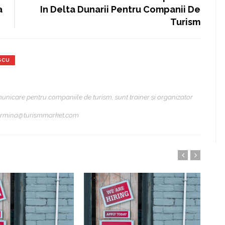
a
In Delta Dunarii Pentru Companii De
Turism
SCU
municare pentru companiile de turism, sunt trainer și organizator
 carmina@turismmarket.com
Ch
L