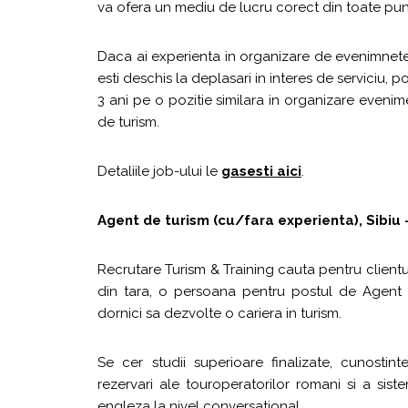
va ofera un mediu de lucru corect din toate pu
Daca ai experienta in organizare de evenimnete,
esti deschis la deplasari in interes de serviciu,
3 ani pe o pozitie similara in organizare evenim
de turism.
Detaliile job-ului le
gasesti aici
.
Agent de turism (cu/fara experienta), Sibiu 
Recrutare Turism & Training cauta pentru clientu
din tara, o persoana pentru postul de Agent 
dornici sa dezvolte o cariera in turism.
Se cer studii superioare finalizate, cunosti
rezervari ale touroperatorilor romani si a sist
engleza la nivel conversational.