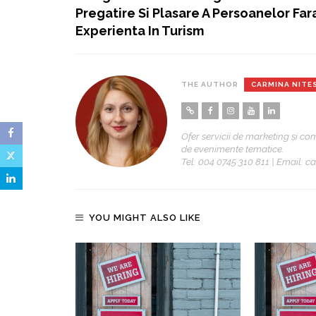
Pregatire Si Plasare A Persoanelor Far
Experienta In Turism
THE AUTHOR
CARMINA NITE
Ofer servicii de marketing și co
de evenimente tematice.
Tel: 004 0745 310 811 | Email:
YOU MIGHT ALSO LIKE
ence 2026:
 In Hotels.
 2030