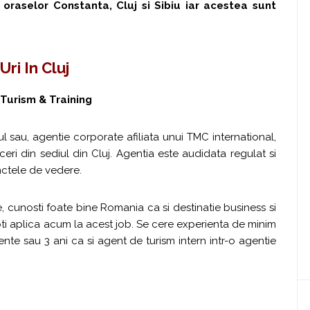
e oraselor Constanta, Cluj si Sibiu iar acestea sunt
Uri In Cluj
 Turism & Training
l sau, agentie corporate afiliata unui TMC international,
ri din sediul din Cluj. Agentia este audidata regulat si
nctele de vedere.
 cunosti foate bine Romania ca si destinatie business si
 poti aplica acum la acest job. Se cere experienta de minim
ente sau 3 ani ca si agent de turism intern intr-o agentie