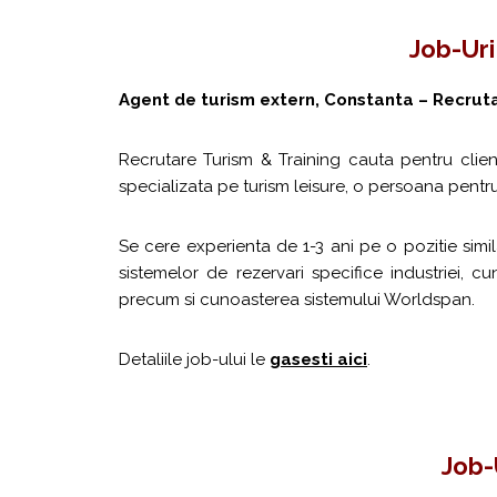
Job-Uri
Agent de turism extern, Constanta – Recruta
Recrutare Turism & Training cauta pentru clien
specializata pe turism leisure, o persoana pentr
Se cere experienta de 1-3 ani pe o pozitie simi
sistemelor de rezervari specifice industriei, c
precum si cunoasterea sistemului Worldspan.
Detaliile job-ului le
gasesti aici
.
Job-U