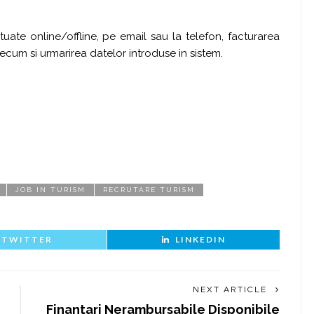
ate online/offline, pe email sau la telefon, facturarea
recum si urmarirea datelor introduse in sistem.
JOB IN TURISM
RECRUTARE TURISM
TWITTER
LINKEDIN
NEXT ARTICLE
Finantari Nerambursabile Disponibile