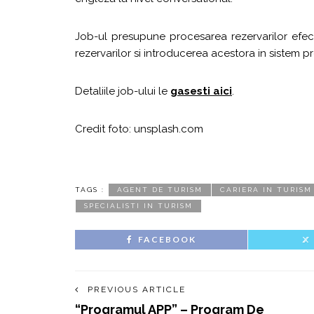
Job-ul presupune procesarea rezervarilor efectu
rezervarilor si introducerea acestora in sistem p
Detaliile job-ului le
gasesti aici
.
Credit foto: unsplash.com
TAGS :
AGENT DE TURISM
CARIERA IN TURISM
SPECIALISTI IN TURISM
FACEBOOK
PREVIOUS ARTICLE
“Programul APP” – Program De