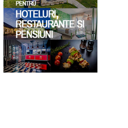
illSIM: ESIM-Uri Cu Acces
TopHotel Conference 2026
a Internet Disponibile În
Profitable Growth In Hotel
Peste 190 Țări
The Road To 2030