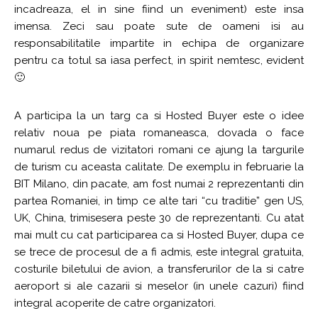
incadreaza, el in sine fiind un eveniment) este insa
imensa. Zeci sau poate sute de oameni isi au
responsabilitatile impartite in echipa de organizare
pentru ca totul sa iasa perfect, in spirit nemtesc, evident
🙂
A participa la un targ ca si Hosted Buyer este o idee
relativ noua pe piata romaneasca, dovada o face
numarul redus de vizitatori romani ce ajung la targurile
de turism cu aceasta calitate. De exemplu in februarie la
BIT Milano, din pacate, am fost numai 2 reprezentanti din
partea Romaniei, in timp ce alte tari “cu traditie” gen US,
UK, China, trimisesera peste 30 de reprezentanti. Cu atat
mai mult cu cat participarea ca si Hosted Buyer, dupa ce
se trece de procesul de a fi admis, este integral gratuita,
costurile biletului de avion, a transferurilor de la si catre
aeroport si ale cazarii si meselor (in unele cazuri) fiind
integral acoperite de catre organizatori.