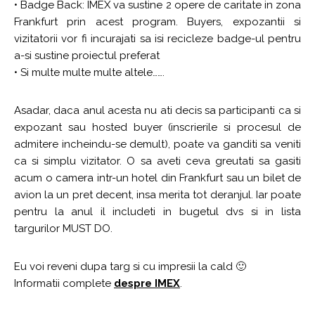
• Badge Back: IMEX va sustine 2 opere de caritate in zona
Frankfurt prin acest program. Buyers, expozantii si
vizitatorii vor fi incurajati sa isi recicleze badge-ul pentru
a-si sustine proiectul preferat
• Si multe multe multe altele…….
Asadar, daca anul acesta nu ati decis sa participanti ca si
expozant sau hosted buyer (inscrierile si procesul de
admitere incheindu-se demult), poate va ganditi sa veniti
ca si simplu vizitator. O sa aveti ceva greutati sa gasiti
acum o camera intr-un hotel din Frankfurt sau un bilet de
avion la un pret decent, insa merita tot deranjul. Iar poate
pentru la anul il includeti in bugetul dvs si in lista
targurilor MUST DO.
Eu voi reveni dupa targ si cu impresii la cald 🙂
Informatii complete
despre IMEX
.