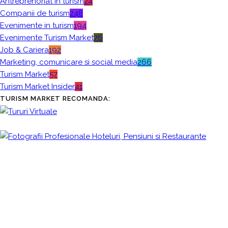
Antreprenoriat in turism
24
Companii de turism
248
Evenimente in turism
194
Evenimente Turism Market
76
o
Job & Cariera
192
Marketing, comunicare si social media
266
Turism Market
57
Turism Market Insider
41
e
TURISM MARKET RECOMANDA:
m
e