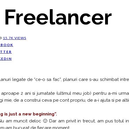
 Freelancer
3
15.7K VIEWS
EBOOK
TTER
KEDIN
anuri legate de “ce-o sa fac”, planuri care s-au schimbat intre
 aproape 2 ani si jumatate (ultimul meu job) pentru a-mi urma
mie, de a construi ceva pe cont propriu, de a-i ajuta si pe altii
g is just a new beginning”.
 Nu am muncit deloc 🙂 Dar am privit in trecut, am pus totul in
i si m-am bucurat de fiecare moment.