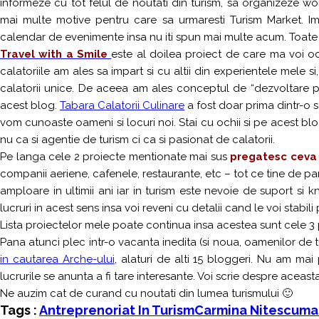
informeze cu tot felul de noutati din turism, sa organizeze work
mai multe motive pentru care sa urmaresti Turism Market. 
calendar de evenimente insa nu iti spun mai multe acum. Toate l
Travel with a Smile
este al doilea proiect de care ma voi o
calatoriile am ales sa impart si cu altii din experientele mele si
calatorii unice. De aceea am ales conceptul de “dezvoltare per
acest blog.
Tabara Calatorii Culinare
a fost doar prima dintr-o 
vom cunoaste oameni si locuri noi. Stai cu ochii si pe acest blog
nu ca si agentie de turism ci ca si pasionat de calatorii.
Pe langa cele 2 proiecte mentionate mai sus
pregatesc ceva 
companii aeriene, cafenele, restaurante, etc – tot ce tine de p
amploare in ultimii ani iar in turism este nevoie de suport si
lucruri in acest sens insa voi reveni cu detalii cand le voi stabil
Lista proiectelor mele poate continua insa acestea sunt cele 3 
Pana atunci plec intr-o vacanta inedita (si noua, oamenilor de 
in cautarea Arche-ului
, alaturi de alti 15 bloggeri. Nu am ma
lucrurile se anunta a fi tare interesante. Voi scrie despre aceas
Ne auzim cat de curand cu noutati din lumea turismului 🙂
Tags :
Antreprenoriat In Turism
Carmina Nitescu
Mar