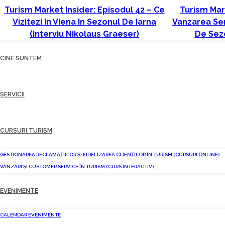
Turism Market Insider: Episodul 42 – Ce
Turism Mark
Vizitezi In Viena In Sezonul De Iarna
Vanzarea Serv
(interviu Nikolaus Graeser)
De Sezo
CINE SUNTEM
SERVICII
CURSURI TURISM
GESTIONAREA RECLAMAȚIILOR ȘI FIDELIZAREA CLIENȚILOR ÎN TURISM (CURSURI ONLINE)
VÂNZĂRI ȘI CUSTOMER SERVICE ÎN TURISM (CURS INTERACTIV)
EVENIMENTE
CALENDAR EVENIMENTE