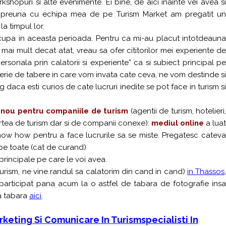
shopuri si alte evenimente. Ei bine, de aici inainte vei avea si
Impreuna cu echipa mea de pe Turism Market am pregatit un
a timpul lor.
cupa in aceasta perioada. Pentru ca mi-au placut intotdeaun
, mai mult decat atat, vreau sa ofer cititorilor mei experiente de
sonala prin calatorii si experiente” ca si subiect principal pe
serie de tabere in care vom invata cate ceva, ne vom destinde si
 daca esti curios de cate lucruri inedite se pot face in turism si
nou pentru companiile de turism
(agentii de turism, hotelieri,
artea de turism dar si de companii conexe):
mediul online
a luat
 know how pentru a face lucrurile sa se miste. Pregatesc cateva
i pe toate (cat de curand)
principale pe care le voi avea.
turism, ne vine randul sa calatorim din cand in cand)
in Thassos
i participat pana acum la o astfel de tabara de fotografie ins
ta tabara
aici
.
keting Si Comunicare In Turism
Specialisti In