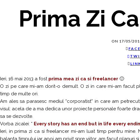
Prima Zi Ca
ON
17/05/201
FAC
TWI
LIN
Ieri, 16 mai 2013 a fost
prima mea zi ca si freelancer
🙂
O zi pe care mi-am dorit-o demult. O zi in care mi-am facut pl
timp de multe ori.
Am ales sa parasesc mediul “corporatist” in care am petrecut
visul: acela de a ma dedica unor proiecte personale foarte dragi 
sa se dezvolte.
Vorba zicalei: “
Every story has an end but in life every endin
Ieri, in prima zi ca si freelancer mi-am luat timp pentru mine.
balanta timpului iar apoi am privit spre viitor, am facut planur