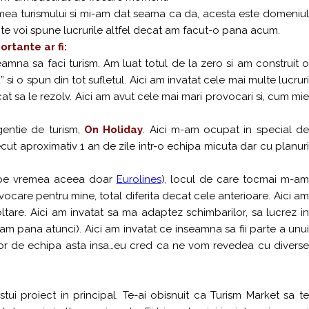
umea turismului si mi-am dat seama ca da, acesta este domeniul
nte voi spune lucrurile altfel decat am facut-o pana acum.
rtante ar fi:
amna sa faci turism. Am luat totul de la zero si am construit 
 si o spun din tot sufletul. Aici am invatat cele mai multe lucruri
cat sa le rezolv. Aici am avut cele mai mari provocari si, cum mie
entie de turism,
On Holiday
. Aici m-am ocupat in special d
ut aproximativ 1 an de zile intr-o echipa micuta dar cu planuri
pe vremea aceea doar
Eurolines
), locul de care tocmai m-a
ovocare pentru mine, total diferita decat cele anterioare. Aici am
ltare. Aici am invatat sa ma adaptez schimbarilor, sa lucrez in
am pana atunci). Aici am invatat ce inseamna sa fii parte a unui
 dor de echipa asta insa…eu cred ca ne vom revedea cu diverse
ui proiect in principal.
Te-ai obisnuit ca Turism Market sa t