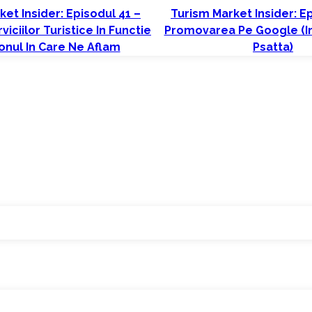
et Insider: Episodul 41 –
Turism Market Insider: E
iciilor Turistice In Functie
Promovarea Pe Google (in
nul In Care Ne Aflam
Psatta)