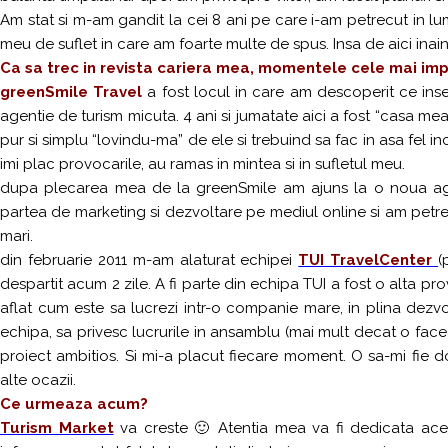
Am stat si m-am gandit la cei 8 ani pe care i-am petrecut in l
meu de suflet in care am foarte multe de spus. Insa de aici inai
Ca sa trec in revista cariera mea, momentele cele mai impo
greenSmile Travel
a fost locul in care am descoperit ce inse
agentie de turism micuta. 4 ani si jumatate aici a fost “casa mea”
pur si simplu “lovindu-ma” de ele si trebuind sa fac in asa fel in
imi plac provocarile, au ramas in mintea si in sufletul meu.
dupa plecarea mea de la greenSmile am ajuns la o noua ag
partea de marketing si dezvoltare pe mediul online si am petrec
mari.
din februarie 2011 m-am alaturat echipei
TUI TravelCenter
(
despartit acum 2 zile. A fi parte din echipa TUI a fost o alta pr
aflat cum este sa lucrezi intr-o companie mare, in plina dezvo
echipa, sa privesc lucrurile in ansamblu (mai mult decat o face
proiect ambitios. Si mi-a placut fiecare moment. O sa-mi fie
alte ocazii.
Ce urmeaza acum?
Turism Market
va creste 🙂 Atentia mea va fi dedicata acest