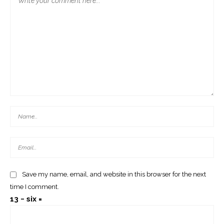
TopHotel Conference 2026: Profitable Growth In
Hotels. The Road To 2030
Save my name, email, and website in this browser for the next
time I comment.
13 − six =