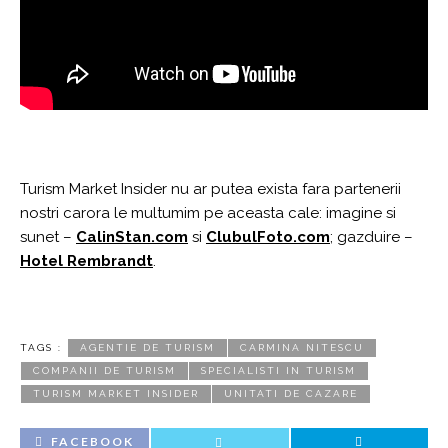
Turism Market Insider nu ar putea exista fara partenerii
nostri carora le multumim pe aceasta cale: imagine si
sunet –
CalinStan.com
si
ClubulFoto.com
; gazduire –
Hotel Rembrandt
.
TAGS :
AGENTIE DE TURISM
CARMINA NITESCU
COMPANII DE TURISM
SPECIALISTI IN TURISM
TURISM MARKET INSIDER
UNITATI DE CAZARE
FACEBOOK