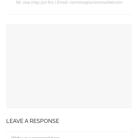
Tel: 004 0745 310 811 | Email: carmina@turismmarket.com
YOU MIGHT ALSO LIKE
Job-Urile Lunii În Turism: Iulie 2026
Job-Urile Lunii În Turism: Iunie 2026
Job-Urile Lunii În Turism: Mai 2026
ChillSIM: ESIM-Uri Cu Acces La Internet Disponibile În
Peste 190 Țări
LEAVE A RESPONSE