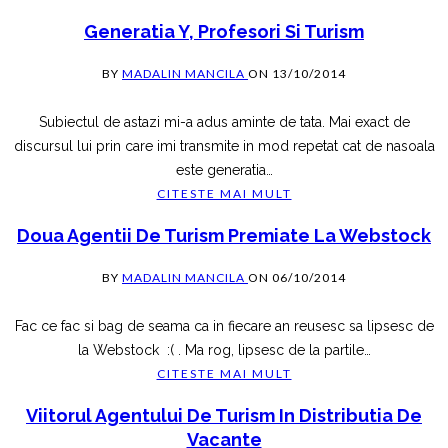
Generatia Y, Profesori Si Turism
BY
MADALIN MANCILA
ON
13/10/2014
Subiectul de astazi mi-a adus aminte de tata. Mai exact de
discursul lui prin care imi transmite in mod repetat cat de nasoala
este generatia
…
CITESTE MAI MULT
Doua Agentii De Turism Premiate La Webstock
BY
MADALIN MANCILA
ON
06/10/2014
Fac ce fac si bag de seama ca in fiecare an reusesc sa lipsesc de
la Webstock :( . Ma rog, lipsesc de la partile
…
CITESTE MAI MULT
Viitorul Agentului De Turism In Distributia De
Vacante