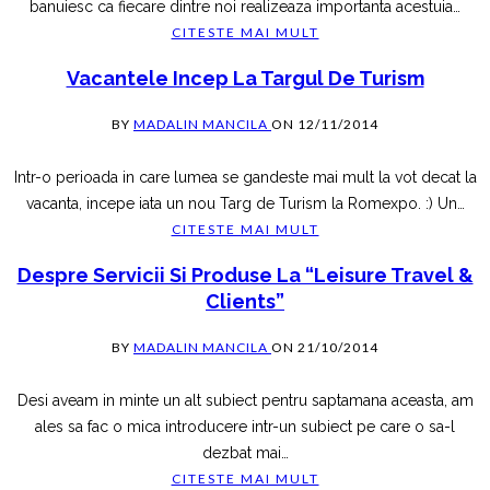
banuiesc ca fiecare dintre noi realizeaza importanta acestuia
…
CITESTE MAI MULT
Vacantele Incep La Targul De Turism
BY
MADALIN MANCILA
ON
12/11/2014
Intr-o perioada in care lumea se gandeste mai mult la vot decat la
vacanta, incepe iata un nou Targ de Turism la Romexpo. :) Un
…
CITESTE MAI MULT
Despre Servicii Si Produse La “Leisure Travel &
Clients”
BY
MADALIN MANCILA
ON
21/10/2014
Desi aveam in minte un alt subiect pentru saptamana aceasta, am
ales sa fac o mica introducere intr-un subiect pe care o sa-l
dezbat mai
…
CITESTE MAI MULT