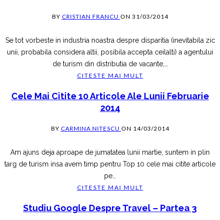
BY
CRISTIAN FRANCU
ON
31/03/2014
Se tot vorbeste in industria noastra despre disparitia (inevitabila zic
unii, probabila considera altii, posibila accepta ceilalti) a agentului
de turism din distributia de vacante,
…
CITESTE MAI MULT
Cele Mai Citite 10 Articole Ale Lunii Februarie
2014
BY
CARMINA NITESCU
ON
14/03/2014
Am ajuns deja aproape de jumatatea lunii martie, suntem in plin
targ de turism insa avem timp pentru Top 10 cele mai citite articole
pe
…
CITESTE MAI MULT
Studiu Google Despre Travel – Partea 3