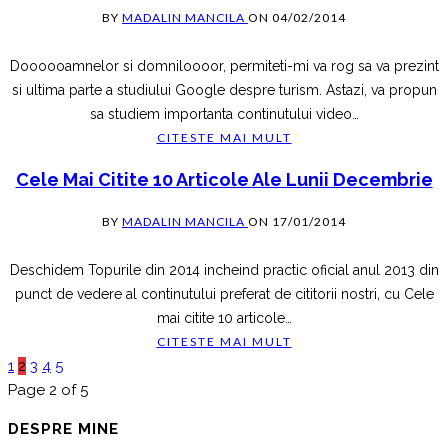
BY
MADALIN MANCILA
ON
04/02/2014
Doooooamnelor si domniloooor, permiteti-mi va rog sa va prezint
si ultima parte a studiului Google despre turism. Astazi, va propun
sa studiem importanta continutului video
…
CITESTE MAI MULT
Cele Mai Citite 10 Articole Ale Lunii Decembrie
BY
MADALIN MANCILA
ON
17/01/2014
Deschidem Topurile din 2014 incheind practic oficial anul 2013 din
punct de vedere al continutului preferat de cititorii nostri, cu Cele
mai citite 10 articole
…
CITESTE MAI MULT
1
2
3
4
5
Page 2 of 5
DESPRE MINE