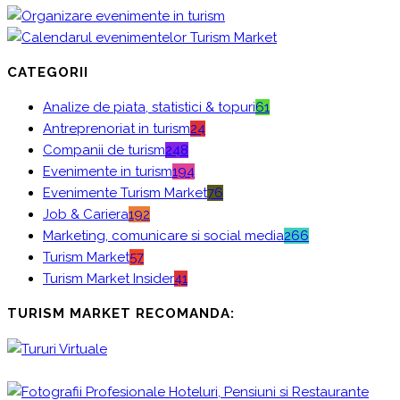
CATEGORII
Analize de piata, statistici & topuri
61
Antreprenoriat in turism
24
Companii de turism
248
Evenimente in turism
194
Evenimente Turism Market
76
Job & Cariera
192
Marketing, comunicare si social media
266
Turism Market
57
Turism Market Insider
41
TURISM MARKET RECOMANDA: