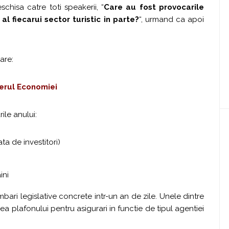
chisa catre toti speakerii, “
Care au fost provocarile
l fiecarui sector turistic in parte?
“, urmand ca apoi
are:
terul Economiei
le anului:
ta de investitori)
ini
ari legislative concrete intr-un an de zile. Unele dintre
ea plafonului pentru asigurari in functie de tipul agentiei