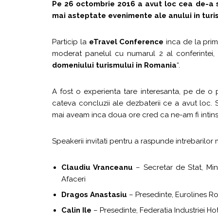
Pe 26 octombrie 2016 a avut loc cea de-a 
mai asteptate evenimente ale anului in turi
Particip la
eTravel Conference
inca de la prim
moderat panelul cu numarul 2 al conferintei,
domeniului turismului in Romania
“.
A fost o experienta tare interesanta, pe de o p
cateva concluzii ale dezbaterii ce a avut loc. S
mai aveam inca doua ore cred ca ne-am fi intins
Speakerii invitati pentru a raspunde intrebarilor 
Claudiu Vranceanu
– Secretar de Stat, Mini
Afaceri
Dragos Anastasiu
– Presedinte, Eurolines R
Calin Ile
– Presedinte, Federatia Industriei H