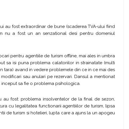
i au fost extraordinar de bune (scaderea TVA-ului fiind
ism nu a fost un an senzational desi pentru domeniul
ari pentru agentiile de turism offline, mai ales in umbra
t sa isi puna problema calatoriilor in strainatate (multi
 in tara) avand in vedere problemele din ce in ce mai des
a modificari sau anulari pe rezervari. Dansul a mentionat
 a inceput sa fie o problema psihologica.
u au fost: problema insolventelor de la final de sezon,
ura cu legalitatea functionarii agentiiilor de turism, lipsa
ntii de turism si hotelieri, lupta care a ajuns la un apogeu