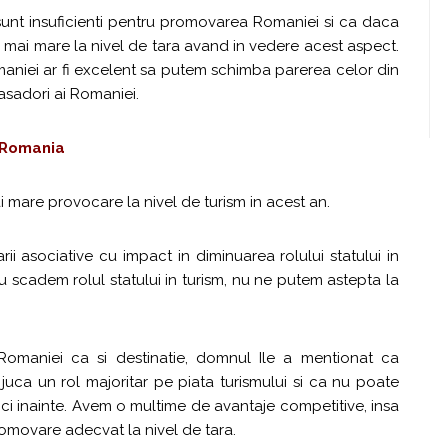
sunt insuficienti pentru promovarea Romaniei si ca daca
e mai mare la nivel de tara avand in vedere acest aspect.
iei ar fi excelent sa putem schimba parerea celor din
asadori ai Romaniei.
n Romania
 mare provocare la nivel de turism in acest an.
ii asociative cu impact in diminuarea rolului statului in
u scadem rolul statului in turism, nu ne putem astepta la
Romaniei ca si destinatie, domnul Ile a mentionat ca
uca un rol majoritar pe piata turismului si ca nu poate
ici inainte. Avem o multime de avantaje competitive, insa
movare adecvat la nivel de tara.