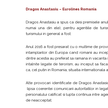
Dragos Anastasiu – Eurolines Romania
Dragos Anastasiu a spus ca desi premisele anulu
numai una din ele), pentru agentiile de tur
turismului in general a fost.
Anul 2016 a fost presarat cu o multime de provoc
intamplarilor din Europa cand romanii au incepu
dintre acestia au preferat sa ramana in vacanta
intalnite legate de terorism, au inceput sa fac
ca, cel putin in Romania, situatia internationala
Alte provocari identificate de Dragos Anastasi
lipsa coerentei comunicarii autoritatilor in legat
personalului calificat si lupta continua intre age
de neacceptat.