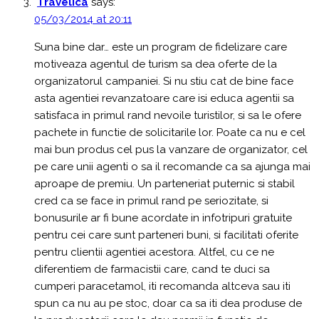
Travelica
says:
05/03/2014 at 20:11
Suna bine dar… este un program de fidelizare care
motiveaza agentul de turism sa dea oferte de la
organizatorul campaniei. Si nu stiu cat de bine face
asta agentiei revanzatoare care isi educa agentii sa
satisfaca in primul rand nevoile turistilor, si sa le ofere
pachete in functie de solicitarile lor. Poate ca nu e cel
mai bun produs cel pus la vanzare de organizator, cel
pe care unii agenti o sa il recomande ca sa ajunga mai
aproape de premiu. Un parteneriat puternic si stabil
cred ca se face in primul rand pe seriozitate, si
bonusurile ar fi bune acordate in infotripuri gratuite
pentru cei care sunt parteneri buni, si facilitati oferite
pentru clientii agentiei acestora. Altfel, cu ce ne
diferentiem de farmacistii care, cand te duci sa
cumperi paracetamol, iti recomanda altceva sau iti
spun ca nu au pe stoc, doar ca sa iti dea produse de