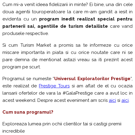
Cum mi-a venit ideea fidelizarii in minte? Ei bine, una din cele
doua agentii touroperatoare la care m-am gandit a iesit in
evidenta cu un
program inedit realizat special pentru
partenerii sai, agentiile de turism detailiste
care vand
produsele respective.
Si cum Turism Market a promis sa te informeze cu orice
miscare importanta in piata si cu orice noutate care ni se
pare demna de mentionat astazi vreau sa iti prezint acest
program pe scurt.
Programul se numeste “
Universul Exploratorilor Prestige
“,
este realizat de
Prestige Tours
si am aflat de el cu ocazia
lansarii ofertelor de vara la #GalaPrestige care a avut loc in
acest weekend. Despre acest eveniment am scris
aici
si
aici
.
Cum suna programul?
Exploreaza lumea prin ochii clientilor tai si castigi premii
incredibile