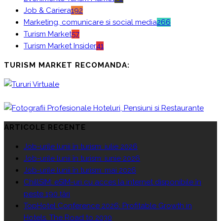
Job & Cariera
192
Marketing, comunicare si social media
266
Turism Market
57
Turism Market Insider
41
TURISM MARKET RECOMANDA:
ARTICOLE RECENTE
Job-urile lunii în turism: iulie 2026
Job-urile lunii în turism: iunie 2026
Job-urile lunii în turism: mai 2026
ChillSIM: eSIM-uri cu acces la internet disponibile în
peste 190 țări
TopHotel Conference 2026: Profitable Growth in
Hotels. The Road to 2030