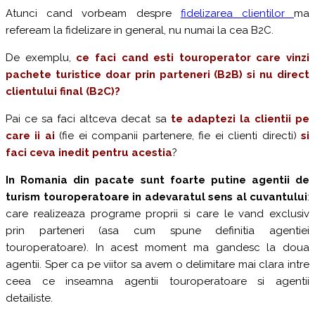
Atunci cand vorbeam despre
fidelizarea clientilor
ma
refeream la fidelizare in general, nu numai la cea B2C.
De exemplu,
ce faci cand esti touroperator care vinzi
pachete turistice doar prin parteneri (B2B) si nu direct
clientului final (B2C)?
Pai ce sa faci altceva decat sa
te adaptezi la clientii pe
care ii ai
(fie ei companii partenere, fie ei clienti directi)
si
faci ceva inedit pentru acestia
?
In Romania din pacate sunt foarte putine agentii de
turism touroperatoare in adevaratul sens al cuvantului
:
care realizeaza programe proprii si care le vand exclusiv
prin parteneri (asa cum spune definitia agentiei
touroperatoare). In acest moment ma gandesc la doua
agentii. Sper ca pe viitor sa avem o delimitare mai clara intre
ceea ce inseamna agentii touroperatoare si agentii
detailiste.