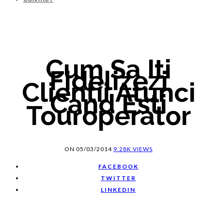
Cum Sa Iti
Fidelizezi
Clientii Atunci
Cand Esti
Touroperator
ON
05/03/2014
9.28K VIEWS
FACEBOOK
TWITTER
LINKEDIN