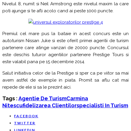
Nivelul 8, numit si Neil Armstrong este nivelul maxim la care
poti ajunge si te afli acolo cand ai peste 1000 puncte.
Premiul cel mare pus la bataie in acest concurs este un
autoturism Nissan Juke si este oferit primei agentii de turism
partenere care atinge vanzari de 20000 puncte. Concursul
este deschis tuturor agentiilor partenere Prestige Tours si
este valabil pana pe 15 decembrie 2014.
Salut initiativa celor de la Prestige si sper ca pe viitor sa mai
avem astfel de exemple in piata. Promit sa aflu cat mai
repede de ele si sa le prezint aici.
Tags :
Agentie De Turism
Carmina
Nitescu
Fidelizarea Clientilor
Specialisti In Turism
FACEBOOK
TWITTER
LINKEDIN