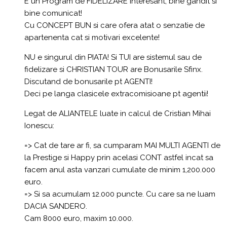
E un Program de FIDELIZARE interesant, bine gandit si
bine comunicat!
Cu CONCEPT BUN si care ofera atat o senzatie de
apartenenta cat si motivari excelente!
NU e singurul din PIATA! Si TUI are sistemul sau de
fidelizare si CHRISTIAN TOUR are Bonusarile Sfinx.
Discutand de bonusarile pt AGENTI!
Deci pe langa clasicele extracomisioane pt agentii!
Legat de ALIANTELE luate in calcul de Cristian Mihai
Ionescu:
=> Cat de tare ar fi, sa cumparam MAI MULTI AGENTI de
la Prestige si Happy prin acelasi CONT astfel incat sa
facem anul asta vanzari cumulate de minim 1,200.000
euro.
=> Si sa acumulam 12.000 puncte. Cu care sa ne luam
DACIA SANDERO.
Cam 8000 euro, maxim 10.000.