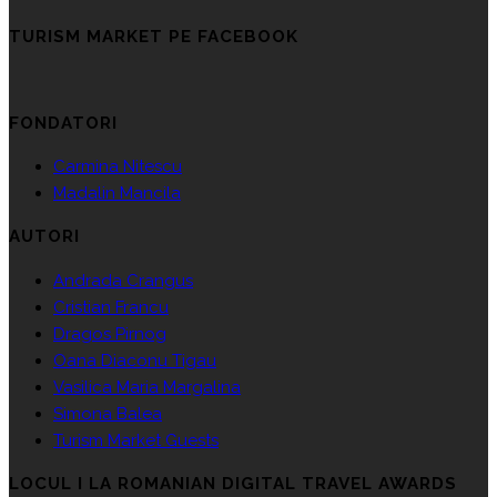
TURISM MARKET PE FACEBOOK
FONDATORI
Carmina Nitescu
Madalin Mancila
AUTORI
Andrada Crangus
Cristian Francu
Dragos Pirnog
Oana Diaconu Tigau
Vasilica Maria Margalina
Simona Balea
Turism Market Guests
LOCUL I LA ROMANIAN DIGITAL TRAVEL AWARDS