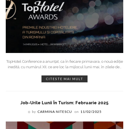
TopHotel Conference a anunțat, ca în fiecare primavara, o nouă ediție
inedită, cu numărul XII, ce are loc la mijlocul lunii mai, în zilele de
…
CITESTE MAI MULT
Job-Urile Lunii În Turism: Februarie 2025
by
CARMINA NITESCU
on
11/02/2025