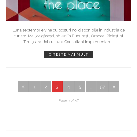
Luna septembrie vine cu posturi noi disponibile în industria de
turism. Mai jos găsești job-uri în București, Oradea, Ploiești și
Timișoara. Job-ul lunii Consultant Implementare
…
CITESTE MAI MULT
1
2
3
4
5
…
57
Page 3 of 57