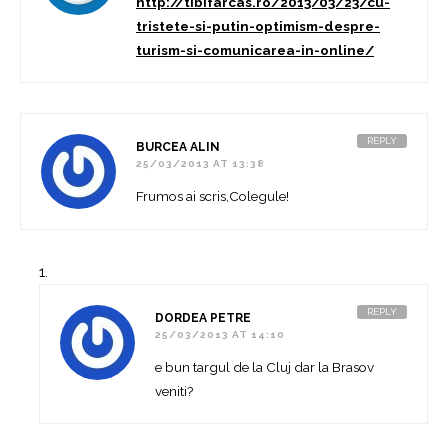
http://tibifarcas.ro/2013/03/23/cu-
tristete-si-putin-optimism-despre-
turism-si-comunicarea-in-online/
REPLY
BURCEA ALIN
25/03/2013 AT 13:38
Frumos ai scris,Colegule!
REPLY
DORDEA PETRE
25/03/2013 AT 14:10
e bun targul de la Cluj dar la Brasov
veniti?