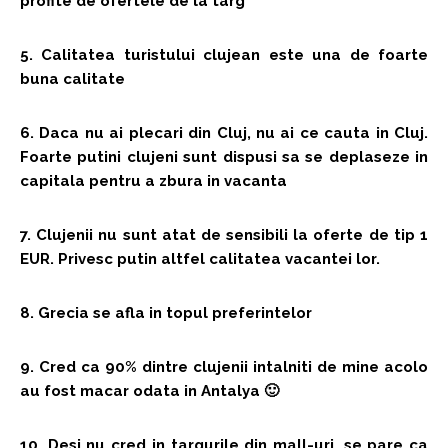
profite de ofertele de la targ
5. Calitatea turistului clujean este una de foarte
buna calitate
6. Daca nu ai plecari din Cluj, nu ai ce cauta in Cluj.
Foarte putini clujeni sunt dispusi sa se deplaseze in
capitala pentru a zbura in vacanta
7. Clujenii nu sunt atat de sensibili la oferte de tip 1
EUR. Privesc putin altfel calitatea vacantei lor.
8. Grecia se afla in topul preferintelor
9. Cred ca 90% dintre clujenii intalniti de mine acolo
au fost macar odata in Antalya 🙂
10. Desi nu cred in targurile din mall-uri, se pare ca