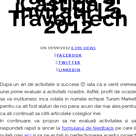
Castiga 2
Invitatii La
Travel Tech
2012
ON
19/09/2012
8.09K VIEWS
FACEBOOK
TWITTER
LINKEDIN
Dupa un an de activitate si succese 🙂 iata ca a venit vremea
unei prime evaluari a activitatii noastre. Astfel, profit de ocazie
sa va multumesc inca odata in numele echipei Turism Market
pentru ca ati fost alaturi de noi pana acum dar mai ales pentru
ca ati continuat sa cititi articolele colegilor mei.
In continuare, va propun sa ne evaluati activitatea si sa
raspundeti rapid si sincer la
formularul de feedback
pe care i
puteti gasi
aici
si sa ne ajutati in perfectionarea acestui proiec