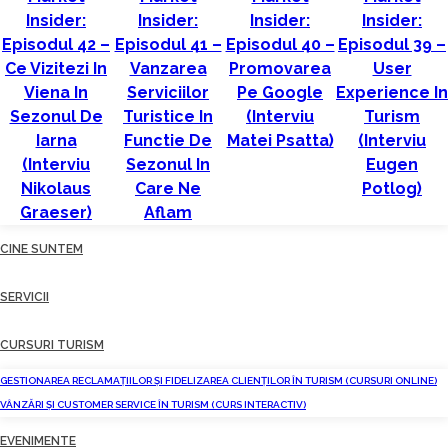
Insider:
Insider:
Insider:
Insider:
Episodul 42 –
Episodul 41 –
Episodul 40 –
Episodul 39 –
Ce Vizitezi In
Vanzarea
Promovarea
User
Viena In
Serviciilor
Pe Google
Experience In
Sezonul De
Turistice In
(interviu
Turism
Iarna
Functie De
Matei Psatta)
(interviu
(interviu
Sezonul In
Eugen
Nikolaus
Care Ne
Potlog)
Graeser)
Aflam
CINE SUNTEM
SERVICII
CURSURI TURISM
GESTIONAREA RECLAMAȚIILOR ȘI FIDELIZAREA CLIENȚILOR ÎN TURISM (CURSURI ONLINE)
VÂNZĂRI ȘI CUSTOMER SERVICE ÎN TURISM (CURS INTERACTIV)
EVENIMENTE