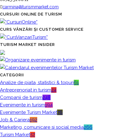
carmina@turismmarket.com
CURSURI ONLINE DE TURISM
CURS VÂNZĂRI ȘI CUSTOMER SERVICE
TURISM MARKET INSIDER
CATEGORII
Analize de piata, statistici & topuri
61
Antreprenoriat in turism
24
Companii de turism
248
Evenimente in turism
194
Evenimente Turism Market
76
Job & Cariera
192
Marketing, comunicare si social media
266
Turism Market
57