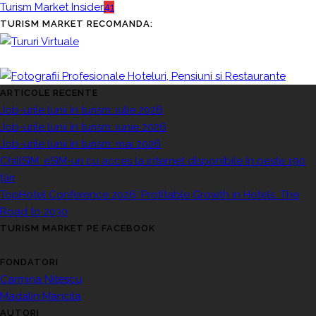
Turism Market Insider
41
TURISM MARKET RECOMANDA:
ARTICOLE RECENTE
Job-urile lunii în turism: iulie 2026
Job-urile lunii în turism: iunie 2026
Job-urile lunii în turism: mai 2026
ChillSIM: eSIM-uri cu acces la internet disponibile în peste 190
țări
TopHotel Conference 2026: Profitable Growth in Hotels. The
Road to 2030
TURISM MARKET PE FACEBOOK
FONDATORI
Carmina Nitescu
Madalin Mancila
AUTORI