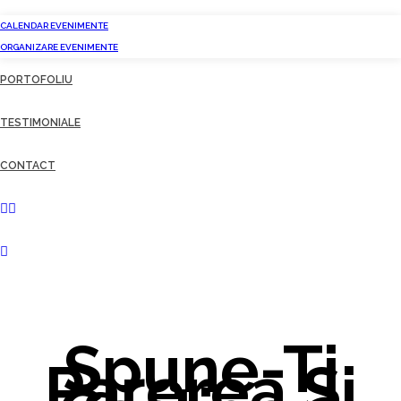
CALENDAR EVENIMENTE
ORGANIZARE EVENIMENTE
PORTOFOLIU
TESTIMONIALE
CONTACT
Spune-Ti
Parerea Si