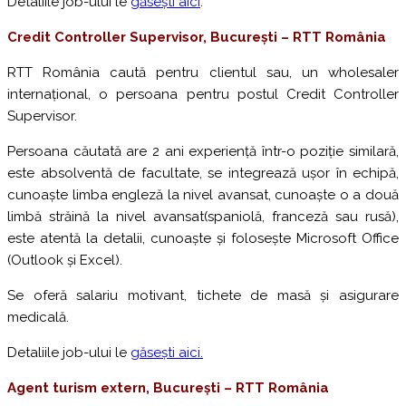
Detaliile job-ului le
găsești aici
.
Credit Controller Supervisor, București – RTT R
omânia
RTT România caută pentru clientul sau, un wholesaler
internațional, o persoana pentru postul Credit Controller
Supervisor.
Persoana căutată are 2 ani experiență într-o poziție similară,
este absolventă de facultate, se integrează ușor în echipă,
cunoaște limba engleză la nivel avansat, cunoaște o a două
limbă străină la nivel avansat(spaniolă, franceză sau rusă),
este atentă la detalii, cunoaște și folosește Microsoft Office
(Outlook și Excel).
Se oferă salariu motivant, tichete de masă și asigurare
medicală.
Detaliile job-ului le
găsești aici.
Agent turism extern,
București – RTT R
omânia