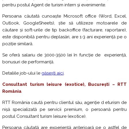
pentru postul Agent de turism intern și evenimente.
Persoana căutată cunoaște Microsoft office (Word, Excel,
Outlook, GoogleSheets), știe să utilizeze motoarele de
căutare și soft-urile de tip backoffice (facturare, raportare),
este disponibilă pentru deplasări, are 1-3 ani experiență pe o
poziție similară.
Se oferă salariu de 3000-3500 lei în funcție de experiență,
bonusuri de performanță.
Detaliile job-ului le
găsești aici
.
Consultant turism leisure (exotice),
București – RTT
R
omânia
RTT România caută pentru clientul său, agenție d eturism de
nișă specializată pe servicii premium, o persoană pentru
postul Consultant turism leisure (exotice).
Persoana căutată are experiență anterioară pe o astfel de