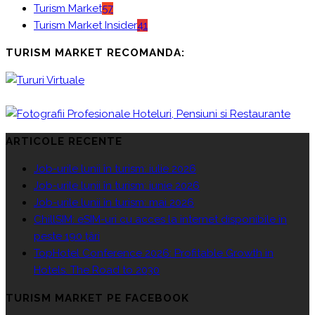
Turism Market
57
Turism Market Insider
41
TURISM MARKET RECOMANDA:
ARTICOLE RECENTE
Job-urile lunii în turism: iulie 2026
Job-urile lunii în turism: iunie 2026
Job-urile lunii în turism: mai 2026
ChillSIM: eSIM-uri cu acces la internet disponibile în
peste 190 țări
TopHotel Conference 2026: Profitable Growth in
Hotels. The Road to 2030
TURISM MARKET PE FACEBOOK