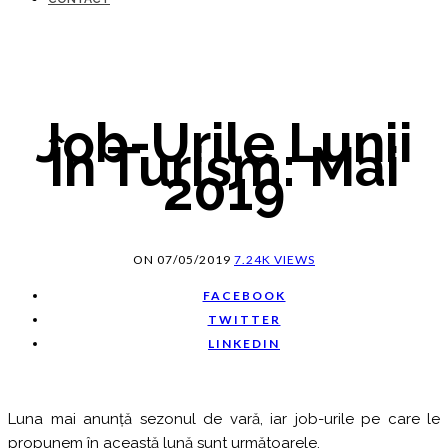
Job-Urile Lunii
În Turism: Mai
2019
ON
07/05/2019
7.24K VIEWS
FACEBOOK
TWITTER
LINKEDIN
Luna mai anunță sezonul de vară, iar job-urile pe care le
propunem în această lună sunt următoarele.