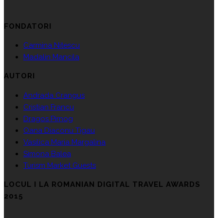
FONDATORI
Carmina Nitescu
Madalin Mancila
AUTORI
Andrada Crangus
Cristian Francu
Dragos Pirnog
Oana Diaconu Tigau
Vasilica Maria Margalina
Simona Balea
Turism Market Guests
LOCUL I LA ROMANIAN DIGITAL TRAVEL AWARDS
2015