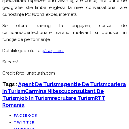
specialitate reprezentând avantaj, are cunoștințe bune de
geografie, știe limba engleză la nivel conversațional, are
cunoștințe PC (word, excel, internet).
Se ofera training la angajare, cursuri de
calificare/perfecționare, salariu motivant și bonusuri în
funcție de performanțe.
Detaliile job-ului le
găsești aici
.
Succes!
Credit foto: unsplash.com
Tags :
Agent De Turism
Agentie De Turism
Cariera
In Turism
Carmina Nitescu
Consultant De
Turism
Job In Turism
Recrutare Turism
RTT
Romania
FACEBOOK
TWITTER