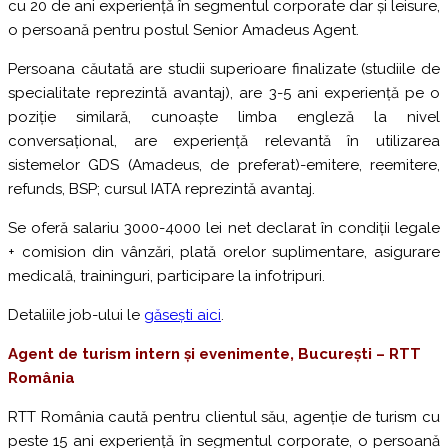
cu 20 de ani experiență în segmentul corporate dar și leisure,
o persoană pentru postul Senior Amadeus Agent.
Persoana căutată are studii superioare finalizate (studiile de
specialitate reprezintă avantaj), are 3-5 ani experiență pe o
poziție similară, cunoaște limba engleză la nivel
conversațional, are experiență relevantă în utilizarea
sistemelor GDS (Amadeus, de preferat)-emitere, reemitere,
refunds, BSP; cursul IATA reprezintă avantaj.
Se oferă salariu 3000-4000 lei net declarat în condiții legale
+ comision din vânzări, plată orelor suplimentare, asigurare
medicală, traininguri, participare la infotripuri.
Detaliile job-ului le
găsești aici
.
Agent de turism intern și evenimente, București – RTT
R
omânia
RTT România caută pentru clientul său, agenție de turism cu
peste 15 ani experiență în segmentul corporate, o persoană