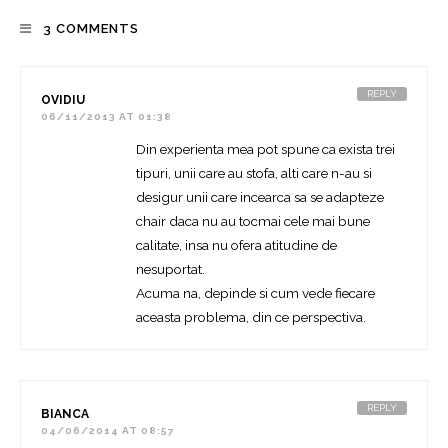
3 COMMENTS
REPLY
OVIDIU
06/11/2013 AT 01:38
Din experienta mea pot spune ca exista trei
tipuri, unii care au stofa, alti care n-au si
desigur unii care incearca sa se adapteze
chair daca nu au tocmai cele mai bune
calitate, insa nu ofera atitudine de
nesuportat.
Acuma na, depinde si cum vede fiecare
aceasta problema, din ce perspectiva.
REPLY
BIANCA
04/06/2014 AT 08:57