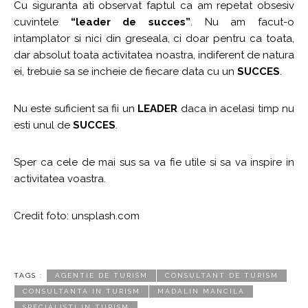
Cu siguranta ati observat faptul ca am repetat obsesiv
cuvintele
“leader de succes”
. Nu am facut-o
intamplator si nici din greseala, ci doar pentru ca toata,
dar absolut toata activitatea noastra, indiferent de natura
ei, trebuie sa se incheie de fiecare data cu un
SUCCES
.
Nu este suficient sa fii un
LEADER
daca in acelasi timp nu
esti unul de
SUCCES
.
Sper ca cele de mai sus sa va fie utile si sa va inspire in
activitatea voastra.
Credit foto: unsplash.com
TAGS :
AGENTIE DE TURISM
CONSULTANT DE TURISM
CONSULTANTA IN TURISM
MADALIN MANCILA
SPECIALISTI IN TURISM