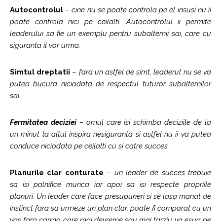
Autocontrolul
–
cine nu se poate controla pe el insusi nu ii
poate controla nici pe ceilalti. Autocontrolul ii permite
leaderului sa fie un exemplu pentru subalternii sai, care cu
siguranta il vor urma.
Simtul dreptatii
–
fara un astfel de simt, leaderul nu se va
putea bucura niciodata de respectul tuturor subalternilor
sai.
Fermitatea deciziei
– omul care isi schimba deciziile de la
un minut la altul inspira nesiguranta si astfel nu ii va putea
conduce niciodata pe ceilalti cu si catre succes.
Planurile clar conturate
–
un leader de succes trebuie
sa isi palnifice munca iar apoi sa isi respecte propriile
planuri. Un leader care face presupuneri si se lasa manat de
instinct fara sa urmeze un plan clar, poate fi comparat cu un
vas fara carma care mai devreme sau mai tarziu va esua pe