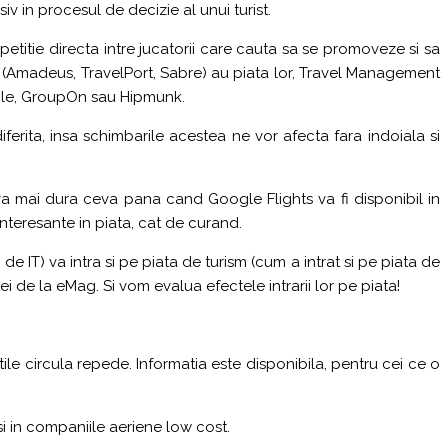
v in procesul de decizie al unui turist.
mpetitie directa intre jucatorii care cauta sa se promoveze si sa
le (Amadeus, TravelPort, Sabre) au piata lor, Travel Management
oogle, GroupOn sau Hipmunk.
ferita, insa schimbarile acestea ne vor afecta fara indoiala si
 va mai dura ceva pana cand Google Flights va fi disponibil in
nteresante in piata, cat de curand.
 IT) va intra si pe piata de turism (cum a intrat si pe piata de
ei de la eMag. Si vom evalua efectele intrarii lor pe piata!
stile circula repede. Informatia este disponibila, pentru cei ce o
i in companiile aeriene low cost.