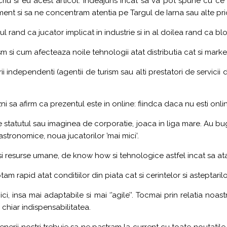
iu si eu acest articol. Indeajuns incat sa va pot spune cu ce 
nt si sa ne concentram atentia pe Targul de Iarna sau alte priori
ul rand ca jucator implicat in industrie si in al doilea rand ca bl
 si cum afecteaza noile tehnologii atat distributia cat si marketin
i independenti (agentii de turism sau alti prestatori de servicii 
ni sa afirm ca prezentul este in online: fiindca daca nu esti onlin
e statutul sau imaginea de corporatie, joaca in liga mare. Au bu
stronomice, noua jucatorilor ’mai mici’.
i resurse umane, de know how si tehnologice astfel incat sa ata
 rapid atat conditiilor din piata cat si cerintelor si asteptarilor
, insa mai adaptabile si mai ‘’agile’’. Tocmai prin relatia noas
 chiar indispensabilitatea.
rtenerii nostri trebuie sa ne pastram la current cu toate noutatil