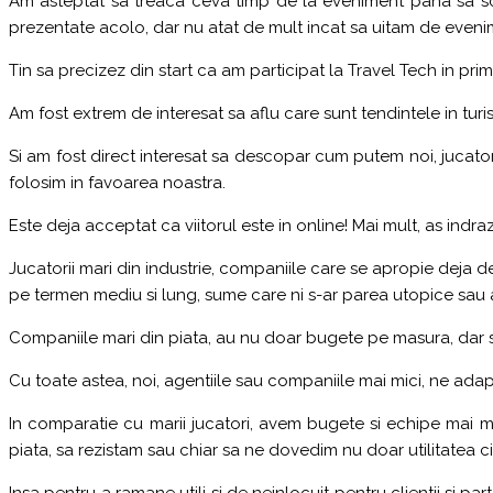
Am asteptat sa treaca ceva timp de la eveniment pana sa scr
prezentate acolo, dar nu atat de mult incat sa uitam de evenime
Tin sa precizez din start ca am participat la Travel Tech in prim
Am fost extrem de interesat sa aflu care sunt tendintele in turism
Si am fost direct interesat sa descopar cum putem noi, jucatori
folosim in favoarea noastra.
Este deja acceptat ca viitorul este in online! Mai mult, as indraz
Jucatorii mari din industrie, companiile care se apropie deja d
pe termen mediu si lung, sume care ni s-ar parea utopice sau a
Companiile mari din piata, au nu doar bugete pe masura, dar s
Cu toate astea, noi, agentiile sau companiile mai mici, ne adaptam
In comparatie cu marii jucatori, avem bugete si echipe mai mici
piata, sa rezistam sau chiar sa ne dovedim nu doar utilitatea ci
Insa pentru a ramane utili si de neinlocuit pentru clientii si pa