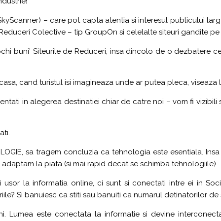
ndustrie!
yScanner) – care pot capta atentia si interesul publicului lar
e Reduceri Colective – tip GroupOn si celelalte siteuri gandite p
ochi buni’ Siteurile de Reduceri, insa dincolo de o dezbatere ce
sa, cand turistul isi imagineaza unde ar putea pleca, viseaza la
ntati in alegerea destinatiei chiar de catre noi – vom fi vizibili s
ati.
OGIE, sa tragem concluzia ca tehnologia este esentiala. Insa nu
e adaptam la piata (si mai rapid decat se schimba tehnologiile)
 usor la informatia online, ci sunt si conectati intre ei in Soc
iile? Si banuiesc ca stiti sau banuiti ca numarul detinatorilor d
Lumea este conectata la informatie si devine interconectata.