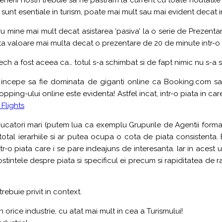
unt esentiale in turism, poate mai mult sau mai evident decat i
mine mai mult decat asistarea ‘pasiva’ la o serie de Prezentari 
ata valoare mai multa decat o prezentare de 20 de minute intr-o 
h a fost aceea ca… totul s-a schimbat si de fapt nimic nu s-a 
re incepe sa fie dominata de giganti online ca Booking.com s
 shopping-ului online este evidenta! Astfel incat, intr-o piata 
Flights
si jucatori mari (putem lua ca exemplu Grupurile de Agentii formate
ra total ierarhiile si ar putea ocupa o cota de piata consistent
r-o piata care i se pare indeajuns de interesanta. Iar in acest ul
ostintele despre piata si specificul ei precum si rapiditatea de r
trebuie privit in context.
orice industrie, cu atat mai mult in cea a Turismului!