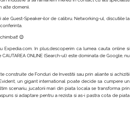
n alte domenii.
ale Guest-Speaker-ilor de calibru. Networking-ul, discutiile la
conferinta.
schimbat! 😉
au Expedia.com. In plus,descoperim ca lumea cauta online si
in care CAUTAREA ONLINE (Search-ul) este dominata de Google, nu
 construite de Fonduri de Investitii sau prin aliante si achizitii
a. Evident, un gigant international poate decide sa cumpere un
tim scenariu, jucatorii mari din piata locala se transforma prin
aspuns si adaptare pentru a rezista si as-i pastra cota de piata