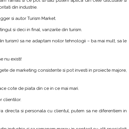
am ramas si ce pot si/sau putem aplica din cele discutate si
tati din industrie.
ogger si autor Turism Market.
gul si deci in final, vanzarile din turism.
din turism) sa ne adaptam noilor tehnologii – ba mai mult, sa le
e nu existi!
gete de marketing consistente si pot investi in proiecte majore,
ce cote de piata din ce in ce mai mari.
 clientilor.
tra directa si personala cu clientul, putem sa ne diferentiem in
e din industrie si sa ramanem mereu in contact cu alti specialisti