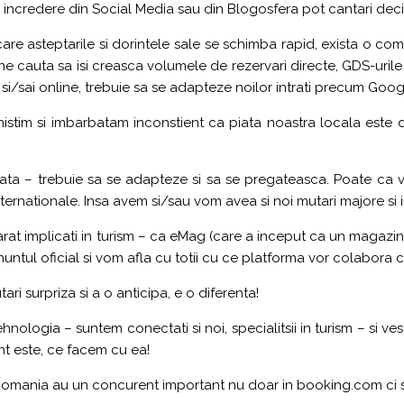
 incredere din Social Media sau din Blogosfera pot cantari decisi
 care asteptarile si dorintele sale se schimba rapid, exista o co
riene cauta sa isi creasca volumele de rezervari directe, GDS-uri
ce si/sai online, trebuie sa se adapteze noilor intrati precum G
istim si imbarbatam inconstient ca piata noastra locala este di
in piata – trebuie sa se adapteze si sa se pregateasca. Poate ca
ernationale. Insa avem si/sau vom avea si noi mutari majore si i
at implicati in turism – ca eMag (care a inceput ca un magazin de
nuntul oficial si vom afla cu totii cu ce platforma vor colabora c
ari surpriza si a o anticipa, e o diferenta!
ehnologia – suntem conectati si noi, specialitsii in turism – si ve
nt este, ce facem cu ea!
n Romania au un concurent important nu doar in booking.com ci s