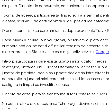
din piata. Dincolo de concurenta, comunicarea si cooperarea s
Tocmai de aceea, participarea la TravelTech a insemnat pentru 
o cafea, schimbul de carti de vizita si idei, pot aduce cateod
O prima concluzie cu care am ramas dupa experienta TravelTec
Daca privim lucrurile la nivel global, observam o piata ca
cumpara atat online cat si offline. Iar tendinta de crestere a
e de mirare ca in Statele Unite este deja activ serviciul
Google 
Intr-o piata locala in care exista jucatori mici, jucatori medii 
strategice), intrarea unui Gigant International ar dezechilib
jucator de pe piata locala sau poate decide sa intre direct int
comparatie in jucatori mici, care trebuie sa isi foloseasca cun
castigata in timp si cu investitii serioase.
Dincolo de criza, piata se transforma si totul este relativ! Totul 
Nu exista retete de success insa Tehnologia devine esentiala in 