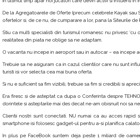
In ultimul timp apar noi jucatori care devin activi si influenti in i
De la Agregatoarele de Oferte (precum celebrele Kayak sau Sk
ofertelor si, de ce nu, de cumparare a lor, pana la Siteurile d
Stiu ca multi specialisti din turismul romanesc nu privesc ‘cu 
realitatea din piata ne oblige sa ne adaptam.
O vacanta nu incepe in aeroport sau in autocar – ea incepe aca
Trebuie sa ne asiguram ca in cazul clientilor care nu sunt influe
turisti isi vor selecta cea mai buna oferta.
Si nu e suficient sa fim vizibili, trebuie sa fim si credibili si apreci
Era firesc si de asteptat ca dupa o Conferinta despre TEHNOL
dorintele si asteptarile mai des decat ne-am obisnuit noi sa n
Clientii nostri sunt conectati. NU numai ca au acces rapid si
smartphone isi folosesc gadget-ul pentru a-si planifica calator
In plus pe FaceBook suntem deja peste 1 miliard de oameni. 