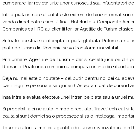
cumparare, iar review-urile unor cunoscuti sau influentatori de
Intr-o piata in care clientul este extrem de bine informat si in
vanda direct catre clientul final: Hotelurile si Companiile Ae
Companies ca HRG au clientii lor, iar Agetiile de Turism clasi
Si toate acestea se intampla in piata globala. Putem sa ne lin
piata de turism din Romania se va transforma inevitabil.
Prin urmare, Agentiile de Turism – dar si ceilalti jucatori d
Romania. Poate inca romanii nu cumpara online din siteurile int
Deja nu mai este o noutate – cel putin pentru noi cei cu adevar
carti, ingrijire personala sau jucarii). Asteptam cat de curand a
Insa intre a evalua efectele unei intrari pe piata sau a unuei mut
Si probabil, aici ne ajuta in mod direct atat TravelTech cat si t
cauta si sunt dornici sa o proceseze si sa o inteleaga. Importa
Touroperatorii si implicit agentiile de turism revanzatoare di