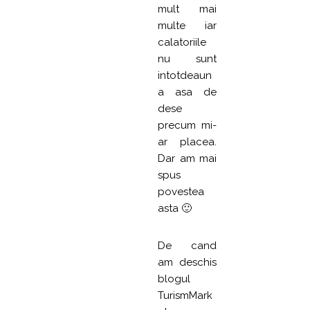
mult mai
multe iar
calatoriile
nu sunt
intotdeaun
a asa de
dese
precum mi-
ar placea.
Dar am mai
spus
povestea
asta 🙂
De cand
am deschis
blogul
TurismMark