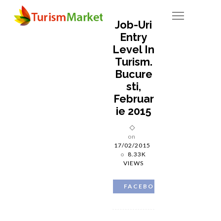
Job-Uri
Entry
Level In
Turism.
Bucure
Sti,
Februar
Ie 2015
on
17/02/2015
8.33K
VIEWS
FACEBOOK