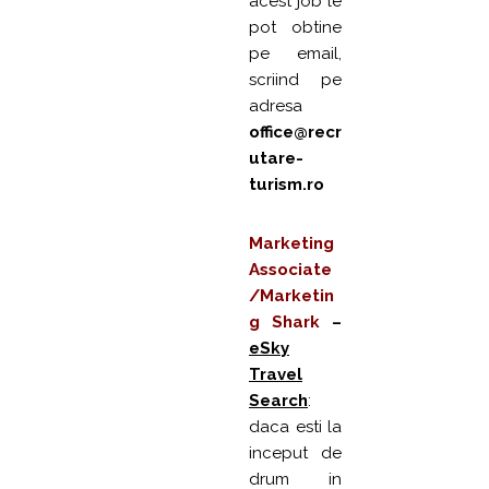
acest job le
pot obtine
pe email,
scriind pe
adresa
office@recr
utare-
turism.ro
Marketing
Associate
/Marketin
g Shark
–
eSky
Travel
Search
:
daca esti la
inceput de
drum in