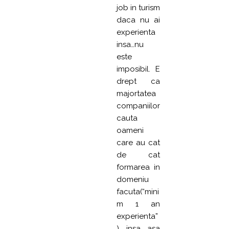
job in turism
daca nu ai
experienta
insa…nu
este
imposibil. E
drept ca
majortatea
companiilor
cauta
oameni
care au cat
de cat
formarea in
domeniu
facuta(“mini
m 1 an
experienta”
) insa asa