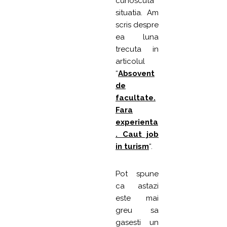
cunoscuta
situatia. Am
scris despre
ea luna
trecuta in
articolul
“
Absovent
de
facultate.
Fara
experienta
. Caut job
in turism
“.
Pot spune
ca astazi
este mai
greu sa
gasesti un