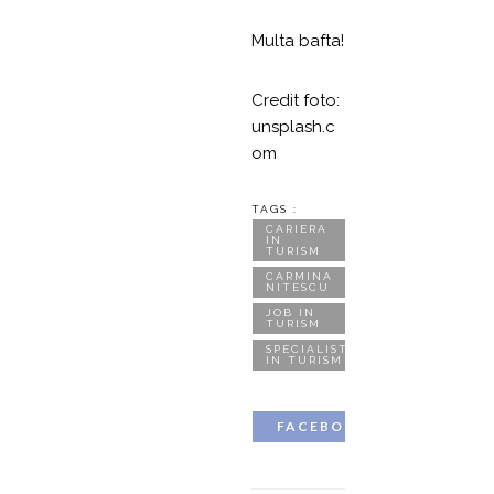
Multa bafta!
Credit foto:
unsplash.c
om
TAGS :
CARIERA
IN
TURISM
CARMINA
NITESCU
JOB IN
TURISM
SPECIALISTI
IN TURISM
FACEBOOK