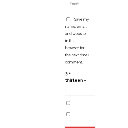
Internet
Disponibile
În Peste
Save my
190 Țări
name, email,
and website
in this
browser for
TopHotel
the next time I
Conferenc
comment.
E 2026:
Profitable
3 +
Growth In
thirteen =
Hotels.
The Road
To 2030