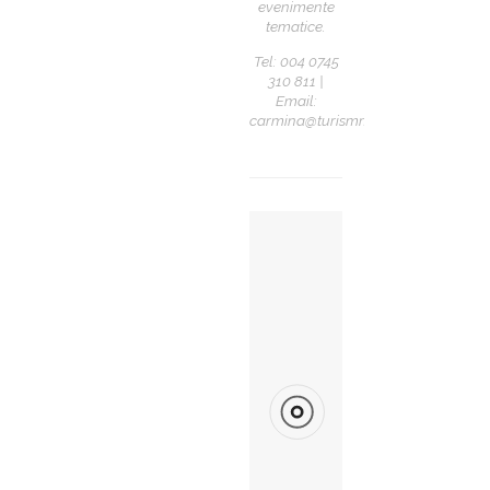
evenimente
tematice.
Tel: 004 0745
310 811 |
Email:
carmina@turismmarket.com
YOU
MIGHT
ALSO
LIKE
Job-Urile
Lunii În
Turism:
Iulie 2026