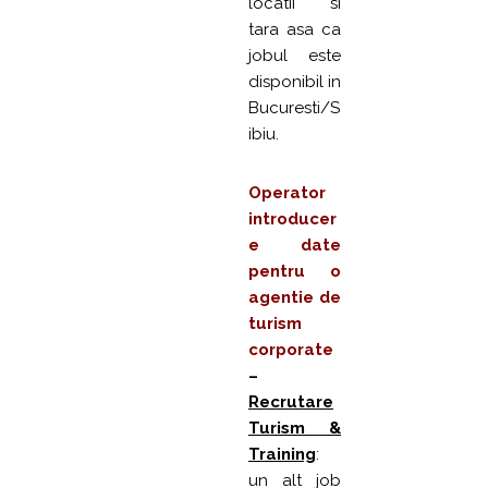
locatii si
tara asa ca
jobul este
disponibil in
Bucuresti/S
ibiu.
Operator
introducer
e date
pentru o
agentie de
turism
corporate
–
Recrutare
Turism &
Training
:
un alt job