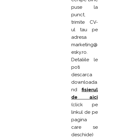
puse la
punct,
trimite CV-
ul tau pe
adresa
marketing@
esky.ro.
Detaliile le
poti
descarca
downloada
nd
fisierul
de aici
(click pe
linkul de pe
pagina
care se
deschide)