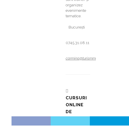
organizez
evenimente
tematice.
București
0745.31.08.11
carmina@turismmarket.com
CURSURI
ONLINE
DE
TURISM