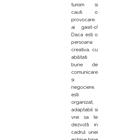
turism si
cauti o
provocare..
ai gasit-o!
Daca esti o
persoana
creativa, cu
abilitati
bune de
comunicare
si
negociere,
esti
organizat,
adaptabil si
vrei sa te
dezvolti in
cadrul unei
echipe bine