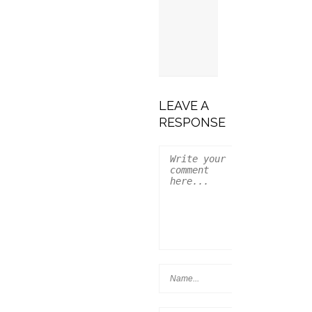
Job-Urile
Lunii În
Turism:
Iunie 2026
LEAVE A
RESPONSE
Job-Urile
Lunii În
Turism: Mai
2026
ChillSIM:
ESIM-Uri Cu
Acces La