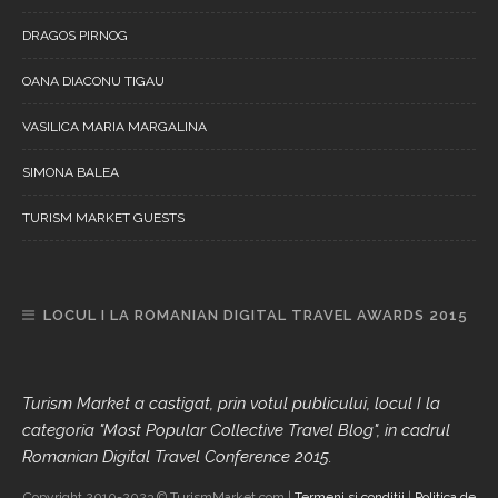
DRAGOS PIRNOG
OANA DIACONU TIGAU
VASILICA MARIA MARGALINA
SIMONA BALEA
TURISM MARKET GUESTS
LOCUL I LA ROMANIAN DIGITAL TRAVEL AWARDS 2015
Turism Market a castigat, prin votul publicului, locul I la
categoria "Most Popular Collective Travel Blog", in cadrul
Romanian Digital Travel Conference 2015.
Copyright 2010-2023 © TurismMarket.com |
Termeni si conditii
|
Politica de