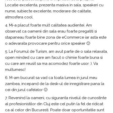
Locatie excelenta, prezenta masiva in sala, speakeri cu
nume, subiecte excelente, moderare de calitate,
atmosfera cool.
Mi-a placut foarte mult calitatea audientei. Am
observat ca oamenii din sala erau foarte pregatiti si
stapaneau foarte bine zona de eCommerce iar asta este
o adevarata provocare pentru orice speaker 🙂
La Forumul de Turism, am avut parte de o sala relaxata,
open minded cu care am facut o chimie foarte buna si
cu care am reusit sa ma acomodez foarte usor :). Va
multumesc!
M-am bucurat sa vad ca toata lumea in jurul meu
zambea, incepand de la desk-ul de inregistrare pana la
cei din jurul cafelelor 🙂
Revenind la oameni, cu siguranta nivelul de cunostinte
al profesionistilor din Cluj este cel putin la fel de ridicat
ca al celor din Bucuresti. Poate doar oportunitatile sunt