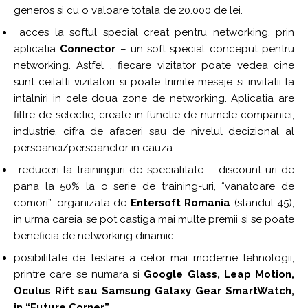
generos si cu o valoare totala de 20.000 de lei.
acces la softul special creat pentru networking, prin
aplicatia
Connector
– un soft special conceput pentru
networking. Astfel , fiecare vizitator poate vedea cine
sunt ceilalti vizitatori si poate trimite mesaje si invitatii la
intalniri in cele doua zone de networking. Aplicatia are
filtre de selectie, create in functie de numele companiei,
industrie, cifra de afaceri sau de nivelul decizional al
persoanei/persoanelor in cauza.
reduceri la traininguri de specialitate – discount-uri de
pana la 50% la o serie de training-uri, “vanatoare de
comori”, organizata de
Entersoft Romania
(standul 45),
in urma careia se pot castiga mai multe premii si se poate
beneficia de networking dinamic.
posibilitate de testare a celor mai moderne tehnologii,
printre care se numara si
Google Glass, Leap Motion,
Oculus Rift sau Samsung Galaxy Gear SmartWatch,
in “Future Corner”.