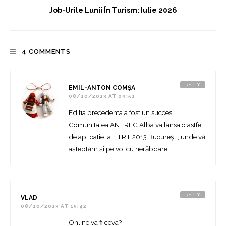
Job-Urile Lunii În Turism: Iulie 2026
4 COMMENTS
REPLY
EMIL-ANTON COMȘA
08/10/2013 AT 09:51
Editia precedenta a fost un succes.
Comunitatea ANTREC Alba va lansa o astfel
de aplicatie la TTR II 2013 București, unde vă
așteptăm și pe voi cu nerăbdare.
REPLY
VLAD
08/10/2013 AT 15:42
Online va fi ceva?