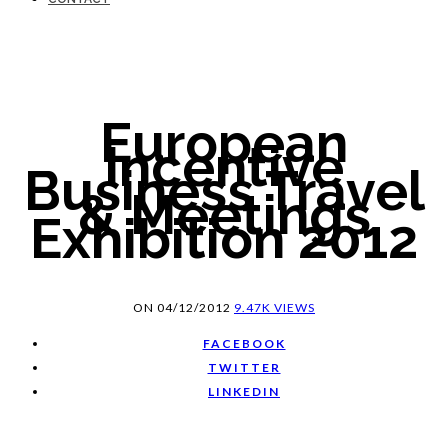
European
Incentive
Business Travel
& Meetings
Exhibition 2012
ON
04/12/2012
9.47K VIEWS
FACEBOOK
TWITTER
LINKEDIN