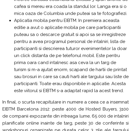
cafea si mereu era coada la standul lor. Langa era si o
mica oaza de Columbia unde puteai sa te fotografiezi.
Aplicatia mobila pentru EIBTM. In premiera aceasta
editie a avut o aplicatie mobila pe care participantii
puteau sa o descarce gratuit si apoi sa se inregistreze
pentru a avea programul personal de intalniri, lista de
participanti si descrierea tuturor evenimentelor la doar
un click distanta de pe telefonul mobil. Este pentru
prima oara cand intalnesc asa ceva la un targ de
turism si m-a ajutat enorm, scapand de hartii de printat
sau brosuri in care sa cauti harti ale targului sau liste de
participanti. Toate erau disponibile in aplicatie. Acesta
este viitorul si EIBTM s-a adaptat rapid la acest trend.
In final, o scurta recapitulare in numere a ceea ce a insemnat
EIBTM Barcelona 2012: peste 4000 de Hosted Buyers, 3100
de companii expozante din intreaga lume, 65 000 de intalniri
planificate online inainte de targ, peste 30 de conferinte si
workshopuri organizate pe durata celor 3 zile ale targului