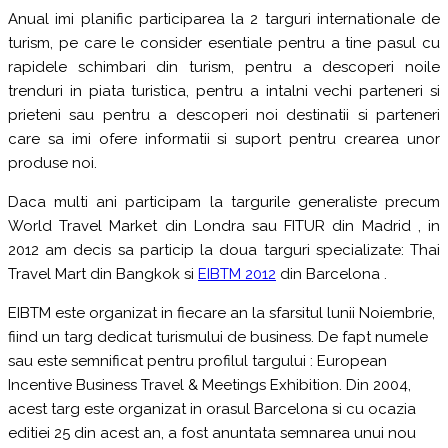
Anual imi planific participarea la 2 targuri internationale de
turism, pe care le consider esentiale pentru a tine pasul cu
rapidele schimbari din turism, pentru a descoperi noile
trenduri in piata turistica, pentru a intalni vechi parteneri si
prieteni sau pentru a descoperi noi destinatii si parteneri
care sa imi ofere informatii si suport pentru crearea unor
produse noi.
Daca multi ani participam la targurile generaliste precum
World Travel Market din Londra sau FITUR din Madrid , in
2012 am decis sa particip la doua targuri specializate: Thai
Travel Mart din Bangkok si
EIBTM 2012
din Barcelona .
EIBTM este organizat in fiecare an la sfarsitul lunii Noiembrie,
fiind un targ dedicat turismului de business. De fapt numele
sau este semnificat pentru profilul targului : European
Incentive Business Travel & Meetings Exhibition. Din 2004,
acest targ este organizat in orasul Barcelona si cu ocazia
editiei 25 din acest an, a fost anuntata semnarea unui nou