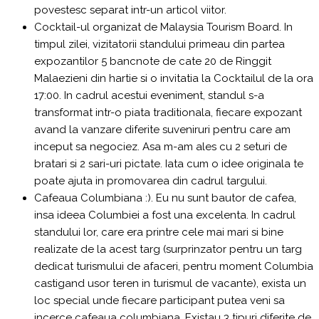
povestesc separat intr-un articol viitor.
Cocktail-ul organizat de Malaysia Tourism Board. In
timpul zilei, vizitatorii standului primeau din partea
expozantilor 5 bancnote de cate 20 de Ringgit
Malaezieni din hartie si o invitatia la Cocktailul de la ora
17:00. In cadrul acestui eveniment, standul s-a
transformat intr-o piata traditionala, fiecare expozant
avand la vanzare diferite suveniruri pentru care am
inceput sa negociez. Asa m-am ales cu 2 seturi de
bratari si 2 sari-uri pictate. Iata cum o idee originala te
poate ajuta in promovarea din cadrul targului.
Cafeaua Columbiana :). Eu nu sunt bautor de cafea,
insa ideea Columbiei a fost una excelenta. In cadrul
standului lor, care era printre cele mai mari si bine
realizate de la acest targ (surprinzator pentru un targ
dedicat turismului de afaceri, pentru moment Columbia
castigand usor teren in turismul de vacante), exista un
loc special unde fiecare participant putea veni sa
incerce cafeaua columbiana. Existau 3 tipuri diferite de