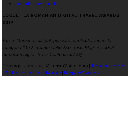
Turism Market Guests
LOCUL I LA ROMANIAN DIGITAL TRAVEL AWARDS
2015
Turism Market a castigat, prin votul publicului, locul I la
categoria "Most Popular Collective Travel Blog", in cadrul
Romanian Digital Travel Conference 2015.
Copyright 2010-2023 © TurismMarket.com |
Termeni si conditii
|
Politica de confidentialitate
|
Despre Cookie-uri