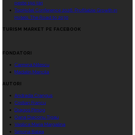
peste 190 țări
TopHotel Conference 2026: Profitable Growth in
Hotels. The Road to 2030
TURISM MARKET PE FACEBOOK
FONDATORI
Carmina Nitescu
Madalin Mancila
AUTORI
Andrada Crangus
Cristian Francu
Dragos Pirnog
Oana Diaconu Tigau
Vasilica Maria Margalina
Simona Balea