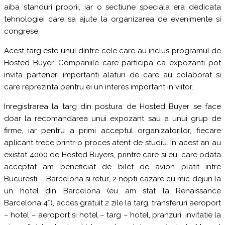
aiba standuri proprii, iar o sectiune speciala era dedicata
tehnologiei care sa ajute la organizarea de evenimente si
congrese.
Acest targ este unul dintre cele care au inclus programul de
Hosted Buyer. Companiile care participa ca expozanti pot
invita parteneri importanti alaturi de care au colaborat si
care reprezinta pentru ei un interes important in viitor.
Inregistrarea la targ din postura de Hosted Buyer se face
doar la recomandarea unui expozant sau a unui grup de
firme, iar pentru a primi acceptul organizatorilor, fiecare
aplicant trece printr-o proces atent de studiu. In acest an au
existat 4000 de Hosted Buyers, printre care si eu, care odata
acceptat am beneficiat de bilet de avion platit intre
Bucuresti – Barcelona si retur, 2 nopti cazare cu mic dejun la
un hotel din Barcelona (eu am stat la Renaissance
Barcelona 4*), acces gratuit 2 zile la targ, transferuri aeroport
– hotel – aeroport si hotel – targ – hotel, pranzuri, invitatie la