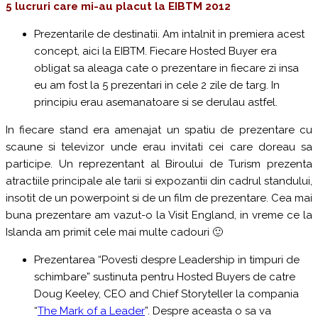
5 lucruri care mi-au placut la EIBTM 2012
Prezentarile de destinatii. Am intalnit in premiera acest
concept, aici la EIBTM. Fiecare Hosted Buyer era
obligat sa aleaga cate o prezentare in fiecare zi insa
eu am fost la 5 prezentari in cele 2 zile de targ. In
principiu erau asemanatoare si se derulau astfel.
In fiecare stand era amenajat un spatiu de prezentare cu
scaune si televizor unde erau invitati cei care doreau sa
participe. Un reprezentant al Biroului de Turism prezenta
atractiile principale ale tarii si expozantii din cadrul standului,
insotit de un powerpoint si de un film de prezentare. Cea mai
buna prezentare am vazut-o la Visit England, in vreme ce la
Islanda am primit cele mai multe cadouri 🙂
Prezentarea “Povesti despre Leadership in timpuri de
schimbare” sustinuta pentru Hosted Buyers de catre
Doug Keeley, CEO and Chief Storyteller la compania
“
The Mark of a Leader
”. Despre aceasta o sa va