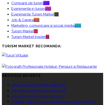
Companii de turism
248
Evenimente in turism
194
Evenimente Turism Market
76
Job & Cariera
192
Marketing, comunicare si social media
266
Turism Market
57
Turism Market Insider
41
TURISM MARKET RECOMANDA:
ARTICOLE RECENTE
Job-urile lunii în turism: iulie 2026
Job-urile lunii în turism: iunie 2026
Job-urile lunii în turism: mai 2026
ChillSIM: eSIM-uri cu acces la internet disponibile în