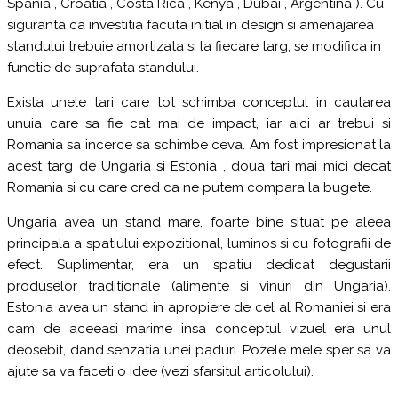
Spania , Croatia , Costa Rica , Kenya , Dubai , Argentina ). Cu
siguranta ca investitia facuta initial in design si amenajarea
standului trebuie amortizata si la fiecare targ, se modifica in
functie de suprafata standului.
Exista unele tari care tot schimba conceptul in cautarea
unuia care sa fie cat mai de impact, iar aici ar trebui si
Romania sa incerce sa schimbe ceva. Am fost impresionat la
acest targ de Ungaria si Estonia , doua tari mai mici decat
Romania si cu care cred ca ne putem compara la bugete.
Ungaria avea un stand mare, foarte bine situat pe aleea
principala a spatiului expozitional, luminos si cu fotografii de
efect. Suplimentar, era un spatiu dedicat degustarii
produselor traditionale (alimente si vinuri din Ungaria).
Estonia avea un stand in apropiere de cel al Romaniei si era
cam de aceeasi marime insa conceptul vizuel era unul
deosebit, dand senzatia unei paduri. Pozele mele sper sa va
ajute sa va faceti o idee (vezi sfarsitul articolului).