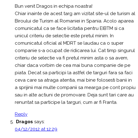
Bun venit Dragos in echipa noastra!
Chiar inainte de acest targ am vizitat site-ul de turism al
Biroului de Turism al Romaniei in Spania. Acolo aparea
comunicatul ca se face licitatia pentru EIBTM si ca
unicul criteriu de selectie este pretul minim. In
comunicatul oficial al MDRT se laudau ca o super
companie s-a ocupat de ridicarea lui. Cat timp singurul
criteriu de selectie va fi pretul minim asta o sa avem,
chiar daca vorbim de cea mai buna companie de pe
piata. Decat sa participi la astfel de targuri fara sa faci
ceva care sa atraga atentia, mai bine folosesti banii in
a sprijinii mai multe companii sa mearga pe cont propiu
sau in alte actiuni de promovare. Deja sunt tari care au
renuntat sa participe la targuri, cum ar fi Franta.
Reply
Dragos
says:
04/12/2012 at 12:29