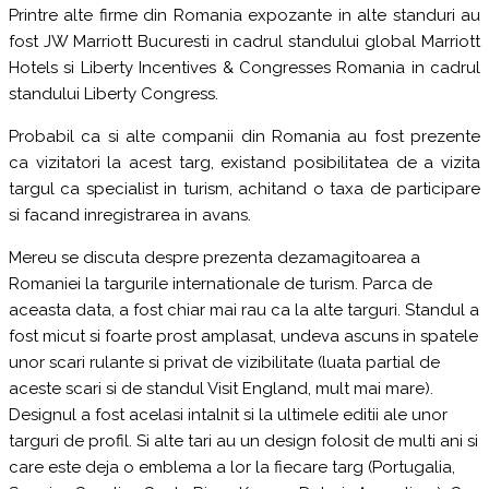
Printre alte firme din Romania expozante in alte standuri au
fost JW Marriott Bucuresti in cadrul standului global Marriott
Hotels si Liberty Incentives & Congresses Romania in cadrul
standului Liberty Congress.
Probabil ca si alte companii din Romania au fost prezente
ca vizitatori la acest targ, existand posibilitatea de a vizita
targul ca specialist in turism, achitand o taxa de participare
si facand inregistrarea in avans.
Mereu se discuta despre prezenta dezamagitoarea a
Romaniei la targurile internationale de turism. Parca de
aceasta data, a fost chiar mai rau ca la alte targuri. Standul a
fost micut si foarte prost amplasat, undeva ascuns in spatele
unor scari rulante si privat de vizibilitate (luata partial de
aceste scari si de standul Visit England, mult mai mare).
Designul a fost acelasi intalnit si la ultimele editii ale unor
targuri de profil. Si alte tari au un design folosit de multi ani si
care este deja o emblema a lor la fiecare targ (Portugalia,