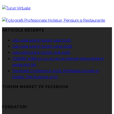
ARTICOLE RECENTE
Job-urile lunii în turism: iulie 2026
Job-urile lunii în turism: iunie 2026
Job-urile lunii în turism: mai 2026
ChillSIM: eSIM-uri cu acces la internet disponibile în
peste 190 țări
TopHotel Conference 2026: Profitable Growth in
Hotels. The Road to 2030
TURISM MARKET PE FACEBOOK
FONDATORI