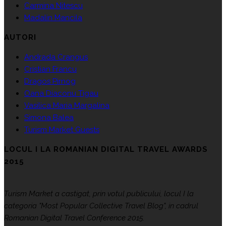
Carmina Nitescu
Madalin Mancila
AUTORI
Andrada Crangus
Cristian Francu
Dragos Pirnog
Oana Diaconu Tigau
Vasilica Maria Margalina
Simona Balea
Turism Market Guests
LOCUL I LA ROMANIAN DIGITAL TRAVEL AWARDS
2015
Turism Market a castigat, prin votul publicului, locul I la
categoria "Most Popular Collective Travel Blog", in cadrul
Romanian Digital Travel Conference 2015.