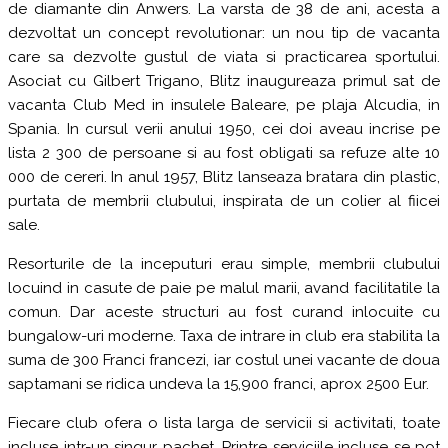
de diamante din Anwers. La varsta de 38 de ani, acesta a
dezvoltat un concept revolutionar: un nou tip de vacanta
care sa dezvolte gustul de viata si practicarea sportului.
Asociat cu Gilbert Trigano, Blitz inaugureaza primul sat de
vacanta Club Med in insulele Baleare, pe plaja Alcudia, in
Spania. In cursul verii anului 1950, cei doi aveau incrise pe
lista 2 300 de persoane si au fost obligati sa refuze alte 10
000 de cereri. In anul 1957, Blitz lanseaza bratara din plastic,
purtata de membrii clubului, inspirata de un colier al fiicei
sale.
Resorturile de la inceputuri erau simple, membrii clubului
locuind in casute de paie pe malul marii, avand facilitatile la
comun. Dar aceste structuri au fost curand inlocuite cu
bungalow-uri moderne. Taxa de intrare in club era stabilita la
suma de 300 Franci francezi, iar costul unei vacante de doua
saptamani se ridica undeva la 15,900 franci, aprox 2500 Eur.
Fiecare club ofera o lista larga de servicii si activitati, toate
incluse intr-un singur pachet. Printre serviciile incluse se pot