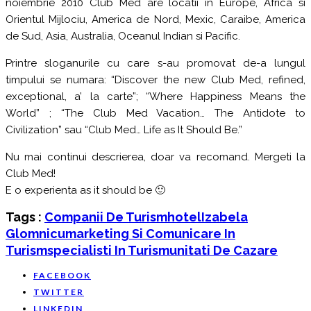
noiembrie 2010 Club Med are locatii in Europe, Africa si
Orientul Mijlociu, America de Nord, Mexic, Caraibe, America
de Sud, Asia, Australia, Oceanul Indian si Pacific.
Printre sloganurile cu care s-au promovat de-a lungul
timpului se numara: “Discover the new Club Med, refined,
exceptional, a’ la carte”; “Where Happiness Means the
World” ; “The Club Med Vacation… The Antidote to
Civilization” sau “Club Med… Life as It Should Be.”
Nu mai continui descrierea, doar va recomand. Mergeti la
Club Med!
E o experienta as it should be 🙂
Tags :
Companii De Turism
Hotel
Izabela
Glomnicu
Marketing Si Comunicare In
Turism
Specialisti In Turism
Unitati De Cazare
FACEBOOK
TWITTER
LINKEDIN