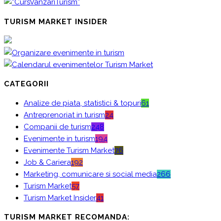
TURISM MARKET INSIDER
CATEGORII
Analize de piata, statistici & topuri
61
Antreprenoriat in turism
24
Companii de turism
248
Evenimente in turism
194
Evenimente Turism Market
76
Job & Cariera
192
Marketing, comunicare si social media
266
Turism Market
57
Turism Market Insider
41
TURISM MARKET RECOMANDA: